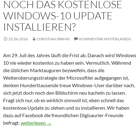
NOCH DAS KOSTENLOSE
WINDOWS-10 UPDATE
INSTALLIEREN?
22.06.2016
CHRISTIAN SPANIK
KOMMENTAR HINTERLASSEN
Am 29. Juli des Jahres läuft die Frist ab. Danach wird Windows
10 nie wieder kostenlos zu haben sein. Vermutlich. Während
die üblichen Marktauguren bezweifeln, dass die
Welteroberungsstrategie der Microsoftler aufgegangen ist,
denken Hunderttausende treue Windows-User darüber nach,
sich jetzt doch noch den Bildschirm neu kacheln zu lassen.
Fragt sich nur, ob es wirklich sinnvoll ist, eben schnell das
kostenlose Update zu ziehen und zu installieren. Wir haben
dazu auf Facebook die freundlichen Digisaurier-Freunde
Was zur Hölle… Schnell noch das kostenlose Windows-1
befragt.
weiterlesen
→