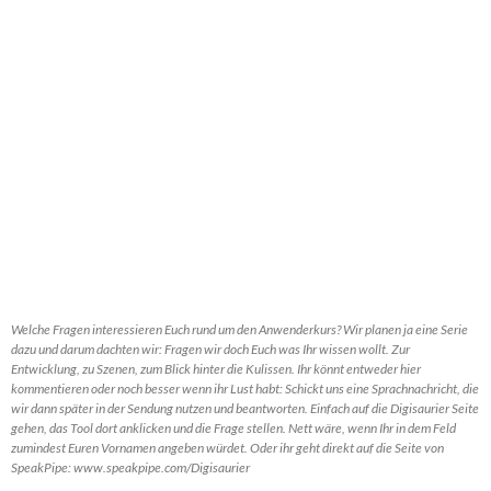
Welche Fragen interessieren Euch rund um den Anwenderkurs? Wir planen ja eine Serie
dazu und darum dachten wir: Fragen wir doch Euch was Ihr wissen wollt. Zur
Entwicklung, zu Szenen, zum Blick hinter die Kulissen. Ihr könnt entweder hier
kommentieren oder noch besser wenn ihr Lust habt: Schickt uns eine Sprachnachricht, die
wir dann später in der Sendung nutzen und beantworten. Einfach auf die Digisaurier Seite
gehen, das Tool dort anklicken und die Frage stellen. Nett wäre, wenn Ihr in dem Feld
zumindest Euren Vornamen angeben würdet. Oder ihr geht direkt auf die Seite von
SpeakPipe: www.speakpipe.com/Digisaurier