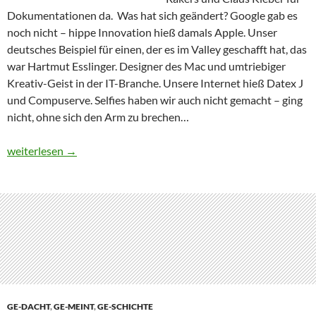
Dokumentationen da. Was hat sich geändert? Google gab es
noch nicht – hippe Innovation hieß damals Apple. Unser
deutsches Beispiel für einen, der es im Valley geschafft hat, das
war Hartmut Esslinger. Designer des Mac und umtriebiger
Kreativ-Geist in der IT-Branche. Unsere Internet hieß Datex J
und Compuserve. Selfies haben wir auch nicht gemacht – ging
nicht, ohne sich den Arm zu brechen…
Silicon Valley: Apple hatte Fellows, Google hat Knete…
weiterlesen
→
GE-DACHT
,
GE-MEINT
,
GE-SCHICHTE