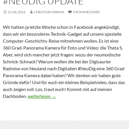
#NEUDIG UPDATE
21.06.2016
CHRISTIAN SPANIK
9 KOMMENTARE
Wir hatten ja letzte Woche schon in Facebook angekündigt,
dass wir ein besonderes Technik-Gadget auf unsere spezielle
Computer-Geschichts-Reise mitnehmen wollen. Es ist eine
360 Grad-Panorama Kamera für Foto und Video: die Theta S.
Aber, wird sich mancher jetzt fragen: wozu der neumodische
Schnick-Schnack? Warum wollen die bei der Digisaurier
Radreise von Neuland nach Digitalien #NeuDig eine 360 Grad
Panorama Kamera dabei haben? Wir denken wir haben gute
Gründe dafür! Und für euch ein kleines Beispielvideo, dass das
auch zeigen soll. Los, traut euch! Kommt mit auf meinen
Wozu brauchen wir auf der Digisaurier Reise eine
Dachboden.
weiterlesen
→