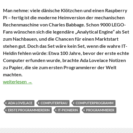
Man nehme: viele dänische Klötzchen und einen Raspberry
Pi – fertig ist die moderne Heimversion der mechanischen
Rechenmaschine von Charles Babbage. Schon 9000 LEGO-
Fans wünschen sich die legendäre „Analytical Engine“ als Set
zum Nachbauen, und die Chancen für einen Marktstart
stehen gut. Doch das Set wäre kein Set, wenn die wahre IT-
Heldin fehlen würde: Etwa 100 Jahre, bevor der erste echte
Computer erfunden wurde, brachte Ada Lovelace Notizen
zu Papier, die sie zum ersten Programmierer der Welt
machten.
Hundert Jahre vor dem Computer: Der erste Programmierer war
weiterlesen
→
ADA LOVELACE
COMPUTERFRAU
COMPUTERPROGRAMM
ERSTE PROGRAMMIERERIN
IT-PIONIERIN
PROGRAMMIERER