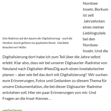
Nordsee-
Inseln. Borkum
ist seit
Jahrzehnten
eines meiner
Lieblingsziele
Eine Radreise auf den Spuren der Digitalisierung – auch die
bei den
Nordsee-Inseln gehören zur geplanten Route. Und dafür
Nordsee-
brauchen wir Helfer.
Inseln. Und die
Digitalisierung dort habe ich zum Teil über die Jahre selbst
erlebt. Klar also, dass wir bei unserer Digisaurier-Radreise von
Neuland nach Digitalien #NeuDig auch einen Inselabstecher
planen – aber wie lief das dort mit Digitalisierung? Wir suchen
eure Erinnerungen, Fotos und Gedanken zu diesem Thema für
unsere Dokumentation, die bei dieser Digisaurier-Radreise
entstehen soll. Hier ein paar Erinnerungen von mir. Und
Fragen an die Insel-Kenner…
Die Digitalisierung der Nordsee-Inseln – war da was?
weiterlesen
→