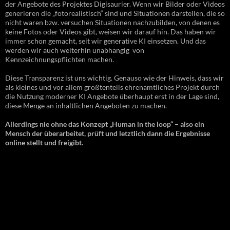
der Angebote des Projektes Digisaurier. Wenn wir Bilder oder Videos
generieren die „fotorealistisch“ sind und Situationen darstellen, die so
nicht waren bzw. versuchen Situationen nachzubilden, von denen es
keine Fotos oder Videos gibt, weisen wir darauf hin. Das haben wir
immer schon gemacht, seit wir generative KI einsetzen. Und das
werden wir auch weiterhin unabhängig von
Kennzeichnungspflichten machen.
Diese Transparenz ist uns wichtig. Genauso wie der Hinweis, dass wir
als kleines und vor allem größtenteils ehrenamtliches Projekt durch
die Nutzung moderner KI Angebote überhaupt erst in der Lage sind,
diese Menge an inhaltlichen Angeboten zu machen.
Allerdings nie ohne das Konzept „Human in the loop“ – also ein
Mensch der überarbeitet, prüft und letztlich dann die Ergebnisse
online stellt und freigibt.