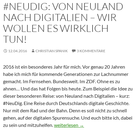
#NEUDIG: VON NEULAND
NACH DIGITALIEN – WIR
WOLLEN ES WIRKLICH
TUN!
12.04.2016
CHRISTIAN SPANIK
3 KOMMENTARE
2016 ist ein besonderes Jahr für mich. Vor genau 20 Jahren
habe ich mich für kommende Generationen zur Lachnummer
gemacht. Im Fernsehen. Bundesweit. Im ZDF. Ohne es zu
ahnen… Und das hat Folgen bis heute. Zum Beispiel die Idee zu
dieser besonderen Reise: von Neuland nach Digitalien – kurz:
#NeuDig. Eine Reise durch Deutschlands digitale Geschichte.
Nur mit dem Rad und der Bahn. Denn es soll nicht zu schnell
gehen, auf der digitalen Spurensuche. Und euch bitte ich, dabei
#NeuDig: Von Neuland nach Digitalien – 
zu sein und mitzuhelfen.
weiterlesen
→