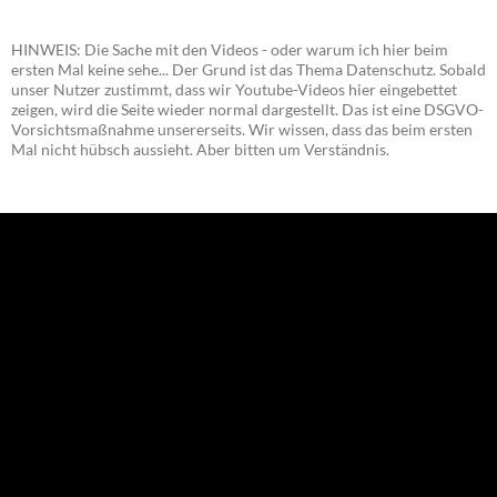
HINWEIS: Die Sache mit den Videos - oder warum ich hier beim
ersten Mal keine sehe... Der Grund ist das Thema Datenschutz. Sobald
unser Nutzer zustimmt, dass wir Youtube-Videos hier eingebettet
zeigen, wird die Seite wieder normal dargestellt. Das ist eine DSGVO-
Vorsichtsmaßnahme unsererseits. Wir wissen, dass das beim ersten
Mal nicht hübsch aussieht. Aber bitten um Verständnis.
NEU: Der Digisaurier-Newsletter