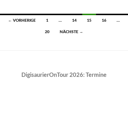
Beitragsnavigation
← VORHERIGE
1
…
14
15
16
…
20
NÄCHSTE →
DigisaurierOnTour 2026: Termine