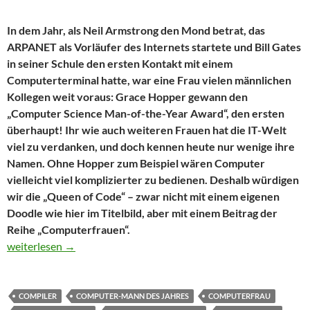
In dem Jahr, als Neil Armstrong den Mond betrat, das
ARPANET als Vorläufer des Internets startete und Bill Gates
in seiner Schule den ersten Kontakt mit einem
Computerterminal hatte, war eine Frau vielen männlichen
Kollegen weit voraus: Grace Hopper gewann den
„Computer Science Man-of-the-Year Award“, den ersten
überhaupt! Ihr wie auch weiteren Frauen hat die IT-Welt
viel zu verdanken, und doch kennen heute nur wenige ihre
Namen. Ohne Hopper zum Beispiel wären Computer
vielleicht viel komplizierter zu bedienen. Deshalb würdigen
wir die „Queen of Code“ – zwar nicht mit einem eigenen
Doodle wie hier im Titelbild, aber mit einem Beitrag der
Reihe „Computerfrauen“.
Sensation 1969: Der erste Computer-Mann des Jahres war… ein
weiterlesen
→
COMPILER
COMPUTER-MANN DES JAHRES
COMPUTERFRAU