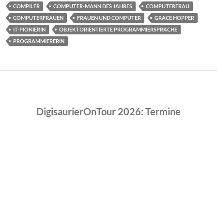
COMPILER
COMPUTER-MANN DES JAHRES
COMPUTERFRAU
COMPUTERFRAUEN
FRAUEN UND COMPUTER
GRACE HOPPER
IT-PIONIERIN
OBJEKTORIENTIERTE PROGRAMMIERSPRACHE
PROGRAMMIERERIN
DigisaurierOnTour 2026: Termine