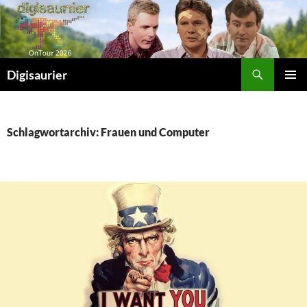
Zum
Inhalt
springen
Suchen
Digisaurier
PRIMÄR
MENÜ
Schlagwortarchiv: Frauen und Computer