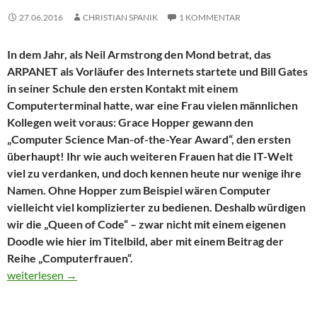
27.06.2016
CHRISTIAN SPANIK
1 KOMMENTAR
In dem Jahr, als Neil Armstrong den Mond betrat, das
ARPANET als Vorläufer des Internets startete und Bill Gates
in seiner Schule den ersten Kontakt mit einem
Computerterminal hatte, war eine Frau vielen männlichen
Kollegen weit voraus: Grace Hopper gewann den
„Computer Science Man-of-the-Year Award“, den ersten
überhaupt! Ihr wie auch weiteren Frauen hat die IT-Welt
viel zu verdanken, und doch kennen heute nur wenige ihre
Namen. Ohne Hopper zum Beispiel wären Computer
vielleicht viel komplizierter zu bedienen. Deshalb würdigen
wir die „Queen of Code“ – zwar nicht mit einem eigenen
Doodle wie hier im Titelbild, aber mit einem Beitrag der
Reihe „Computerfrauen“.
Sensation 1969: Der erste Computer-Mann des Jahres war… ein
weiterlesen
→