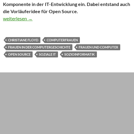
Komponente in der IT-Entwicklung ein. Dabei entstand auch
die Vorläuferidee für Open Source.
Besser sozial: Der Wegbereiter für Open Source war… eine Frau
weiterlesen
→
CHRISTIANE FLOYD
COMPUTERFRAUEN
FRAUEN IN DER COMPUTERGESCHICHTE
FRAUEN UND COMPUTER
OPEN SOURCE
SOZIALE IT
SOZIOINFORMATIK