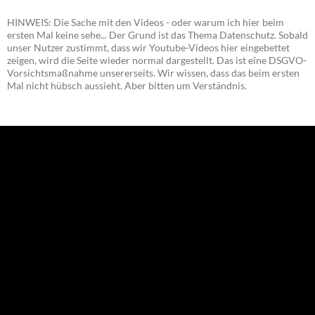
HINWEIS: Die Sache mit den Videos - oder warum ich hier beim
ersten Mal keine sehe... Der Grund ist das Thema Datenschutz. Sobald
unser Nutzer zustimmt, dass wir Youtube-Videos hier eingebettet
zeigen, wird die Seite wieder normal dargestellt. Das ist eine DSGVO-
Vorsichtsmaßnahme unsererseits. Wir wissen, dass das beim ersten
Mal nicht hübsch aussieht. Aber bitten um Verständnis.
NEU: Der Digisaurier-Newsletter