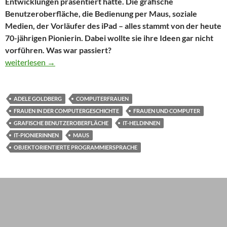
Entwicklungen präsentiert hatte. Die grafische
Benutzeroberfläche, die Bedienung per Maus, soziale
Medien, der Vorläufer des iPad – alles stammt von der heute
70-jährigen Pionierin. Dabei wollte sie ihre Ideen gar nicht
vorführen. Was war passiert?
Ohne diese Computerfrau hätte es bei Steve Jobs wohl nie „klic
weiterlesen
→
ADELE GOLDBERG
COMPUTERFRAUEN
FRAUEN IN DER COMPUTERGESCHICHTE
FRAUEN UND COMPUTER
GRAFISCHE BENUTZEROBERFLÄCHE
IT-HELDINNEN
IT-PIONIERINNEN
MAUS
OBJEKTORIENTIERTE PROGRAMMIERSPRACHE