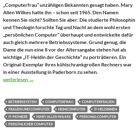
„Computerfrau“ unzähligen Bekannten gesagt haben. Mary
Allen Wilkes hatte ihn – schon seit 1965. Den Namen
kennen Sie nicht? Sollten Sie aber: Die studierte Philosophin
und Theologin forschte Tag und Nacht an dem wohl ersten
„persönlichen Computer“ überhaupt und entwickelte dafür
auch gleich mehrere Betriebssysteme. Grund genug, die
Dame die nun eine 8 vor der Altersangabe stehen hat als
wichtige „IT-Heldin der Geschichte“ zu porträtieren. Ein
Original-Exemplar ihres kühlschrankgroßen Rechners war
in einer Ausstellung in Paderborn zu sehen.
Am ersten Homecomputer der Welt arbeitete… eine Frau
weiterlesen
→
BETRIEBSSYSTEM
COMPUTERFRAU
COMPUTERFRAUEN
FRAUEN UND COMPUTER
HEIMCOMPUTER
IT-HELDINNEN
IT-PIONIERE
MARY ALLEN WILKES
PERSONALCOMPUTER
PERSÖNLICHER COMPUTER