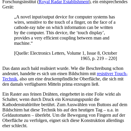
Forschungsinstitut (
Royal Radar Establishment
), ein entsprechendes
Gerät:
„A novel input/output device for computer systems has
wires, sensitive to the touch of a finger, on the face of a
cathode-ray tube on which information can be written
by the computer. This device, the ‘touch display’,
provides a very efficient coupling between man and
machine.“
[Quelle: Electronics Letters, Volume 1, Issue 8, October
1965, p. 219 – 220]
Das dann auch bald realisiert wurde. Wie die Beschreibung schon
andeutet, handelte es sich um einen Bildschirm mit
resistiver Touch-
Technik
, also um eine druckempfindliche Oberfläche, die sich mit
den damals verfügbaren Mitteln prima erzeugen ließ.
Ein Raster aus feinen Drähten, eingebettet in eine Folie wirkt als
Schalter, wenn durch Druck ein Kreuzungspunkt die
Kathodenstrahlröhre berührt. Zum Auswählen von Buttons auf dem
Bildschirm hat diese Technik bis auf den heutigen Tag – u.a. in
Geldautomaten – überlebt. Um die Bewegung von Fingern auf der
Oberfläche zu verfolgen, eignet sich diese Konstruktion allerdings
eher schlecht.