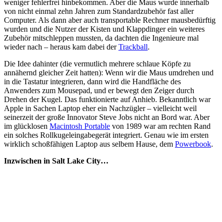
weniger fehlerfrei hinbekommen. Aber die Maus wurde innerhalb
von nicht einmal zehn Jahren zum Standardzubehör fast aller
Computer. Als dann aber auch transportable Rechner mausbedürftig
wurden und die Nutzer der Kisten und Klappdinger ein weiteres
Zubehör mitschleppen mussten, da dachten die Ingenieure mal
wieder nach – heraus kam dabei der
Trackball
.
Die Idee dahinter (die vermutlich mehrere schlaue Köpfe zu
annähernd gleicher Zeit hatten): Wenn wir die Maus umdrehen und
in die Tastatur integrieren, dann wird die Handfläche des
Anwenders zum Mousepad, und er bewegt den Zeiger durch
Drehen der Kugel. Das funktionierte auf Anhieb. Bekanntlich war
Apple in Sachen Laptop eher ein Nachzügler – vielleicht weil
seinerzeit der große Innovator Steve Jobs nicht an Bord war. Aber
im glücklosen
Macintosh Portable
von 1989 war am rechten Rand
ein solches Rollkugeleingabegerät integriert. Genau wie im ersten
wirklich schoßfähigen Laptop aus selbem Hause, dem
Powerbook
.
Inzwischen in Salt Lake City…