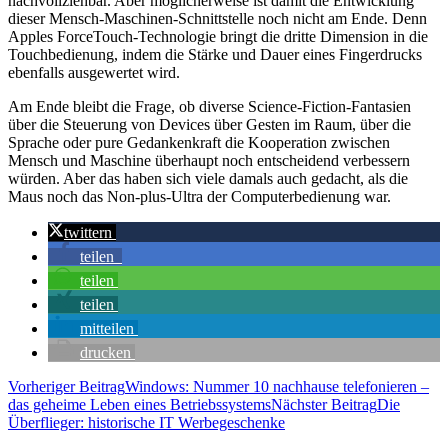
nachvollziehbar. Aber möglicherweise ist damit die Entwicklung
dieser Mensch-Maschinen-Schnittstelle noch nicht am Ende. Denn
Apples ForceTouch-Technologie bringt die dritte Dimension in die
Touchbedienung, indem die Stärke und Dauer eines Fingerdrucks
ebenfalls ausgewertet wird.
Am Ende bleibt die Frage, ob diverse Science-Fiction-Fantasien
über die Steuerung von Devices über Gesten im Raum, über die
Sprache oder pure Gedankenkraft die Kooperation zwischen
Mensch und Maschine überhaupt noch entscheidend verbessern
würden. Aber das haben sich viele damals auch gedacht, als die
Maus noch das Non-plus-Ultra der Computerbedienung war.
twittern
teilen
teilen
teilen
mitteilen
drucken
Beitragsnavigation
Vorheriger Beitrag
Windows: Nummer 10 nachhause telefonieren –
das geheime Leben eines Betriebssystems
Nächster Beitrag
Die
Überflieger: historische IT Werbegeschenke