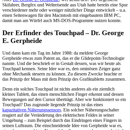
Skifahrer, Bergfex und Weltreisende aus Utah hatte bereits eine Spur
verschiedener mehr oder weniger nützlicher Dinge entwickelt – u.a.
einen Seitenwagen für den Macintosh mit eingebautem IBM PC,
damit man am Würfel auch MS-DOS-Programme nutzen konnte.
Der Erfinder des Touchpad – Dr. George
E. Gerpheide
Und dann kam ein Tag im Jahre 1988: da meldete George
Gerpheide etwas zum Patent an, das er die Glidepoint-Technologie
nannte. Und die beschrieb er in Gestalt dessen, was wir heute als
Touchpad kennen. Seine Idee war es, den ominösen Zeiger ganz
ohne Mechanik steuern zu können. Zu diesem Zwecke brachte er
das Prinzip der Maus mit dem Prinzip des Grafiktabletts zusammen.
Denn ein solches Touchpad ist nichts anderes als ein ziemlich
kleines Tablett, das einen menschlichen Finger erkennt und dessen
Bewegungen auf den Cursor überträgt. Aber wie funktioniert so ein
Touchpad? Das zugrunde liegende Prinzip ist das eines
kapazitativen Näherungssensors
. Ein solcher Näherungsschalter
reagiert auf die Veränderung des elektrischen Feldes in seiner
Umgebung – zum Beispiel durch das Eindringen eines Fingers in
seinen Luftraum. Die einschneidende Idee von Gerpheide war es,