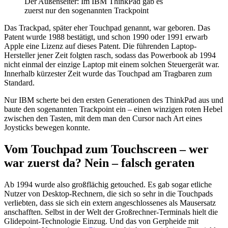
Der Außenseiter: Im IBM ThinkPad gab es
zuerst nur den sogenannten Trackpoint
Das Trackpad, später eher Touchpad genannt, war geboren. Das
Patent wurde 1988 bestätigt, und schon 1990 oder 1991 erwarb
Apple eine Lizenz auf dieses Patent. Die führenden Laptop-
Hersteller jener Zeit folgten rasch, sodass das Powerbook ab 1994
nicht einmal der einzige Laptop mit einem solchen Steuergerät war.
Innerhalb kürzester Zeit wurde das Touchpad am Tragbaren zum
Standard.
Nur IBM scherte bei den ersten Generationen des ThinkPad aus und
baute den sogenannten Trackpoint ein – einen winzigen roten Hebel
zwischen den Tasten, mit dem man den Cursor nach Art eines
Joysticks bewegen konnte.
Vom Touchpad zum Touchscreen – wer
war zuerst da? Nein – falsch geraten
Ab 1994 wurde also großflächig getouched. Es gab sogar etliche
Nutzer von Desktop-Rechnern, die sich so sehr in die Touchpads
verliebten, dass sie sich ein extern angeschlossenes als Mausersatz
anschafften. Selbst in der Welt der Großrechner-Terminals hielt die
Glidepoint-Technologie Einzug. Und das von Gerpheide mit