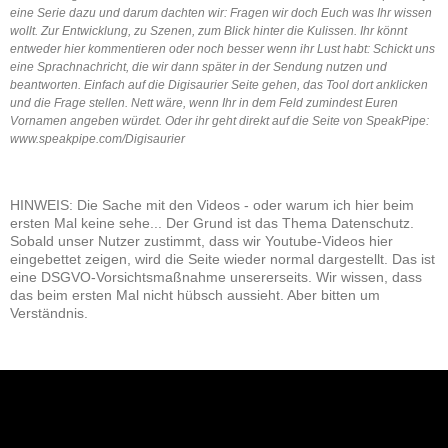
eine Serie dazu und darum dachten wir: Fragen wir doch Euch was Ihr wissen
wollt. Zur Entwicklung, zu Szenen, zum Blick hinter die Kulissen. Ihr könnt
entweder hier kommentieren oder noch besser wenn ihr Lust habt: Schickt uns
eine Sprachnachricht, die wir dann später in der Sendung nutzen und
beantworten. Einfach auf die Digisaurier Seite gehen, das Tool dort anklicken
und die Frage stellen. Nett wäre, wenn Ihr in dem Feld zumindest Euren
Vornamen angeben würdet. Oder ihr geht direkt auf die Seite von SpeakPipe:
www.speakpipe.com/Digisaurier
HINWEIS: Die Sache mit den Videos - oder warum ich hier beim
ersten Mal keine sehe... Der Grund ist das Thema Datenschutz.
Sobald unser Nutzer zustimmt, dass wir Youtube-Videos hier
eingebettet zeigen, wird die Seite wieder normal dargestellt. Das ist
eine DSGVO-Vorsichtsmaßnahme unsererseits. Wir wissen, dass
das beim ersten Mal nicht hübsch aussieht. Aber bitten um
Verständnis.