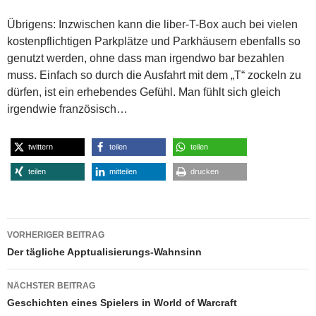
Übrigens: Inzwischen kann die liber-T-Box auch bei vielen
kostenpflichtigen Parkplätze und Parkhäusern ebenfalls so
genutzt werden, ohne dass man irgendwo bar bezahlen
muss. Einfach so durch die Ausfahrt mit dem „T“ zockeln zu
dürfen, ist ein erhebendes Gefühl. Man fühlt sich gleich
irgendwie französisch…
twittern
teilen
teilen
teilen
mitteilen
drucken
Beitragsnavigation
VORHERIGER BEITRAG
Der tägliche Apptualisierungs-Wahnsinn
NÄCHSTER BEITRAG
Geschichten eines Spielers in World of Warcraft