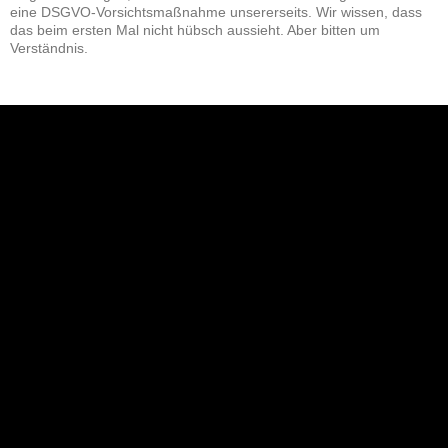
eine DSGVO-Vorsichtsmaßnahme unsererseits. Wir wissen, dass
das beim ersten Mal nicht hübsch aussieht. Aber bitten um
Verständnis.
NEU: Der Digisaurier-Newsletter