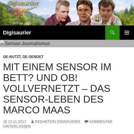
Zum
Inhalt
springen
Suchen
Digisaurier
PRIMÄR
MENÜ
GE-NUTZT
,
GE-SENDET
MIT EINEM SENSOR IM
BETT? UND OB!
VOLLVERNETZT – DAS
SENSOR-LEBEN DES
MARCO MAAS
13.11.2017
REDAKTION DIGISAURIER
KOMMENTAR
HINTERLASSEN