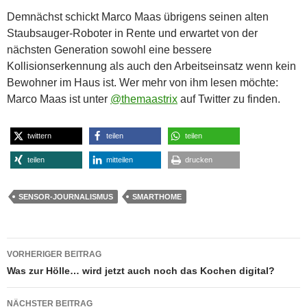
Demnächst schickt Marco Maas übrigens seinen alten
Staubsauger-Roboter in Rente und erwartet von der
nächsten Generation sowohl eine bessere
Kollisionserkennung als auch den Arbeitseinsatz wenn kein
Bewohner im Haus ist. Wer mehr von ihm lesen möchte:
Marco Maas ist unter
@themaastrix
auf Twitter zu finden.
twittern
teilen
teilen
teilen
mitteilen
drucken
SENSOR-JOURNALISMUS
SMARTHOME
Beitragsnavigation
VORHERIGER BEITRAG
Was zur Hölle… wird jetzt auch noch das Kochen digital?
NÄCHSTER BEITRAG