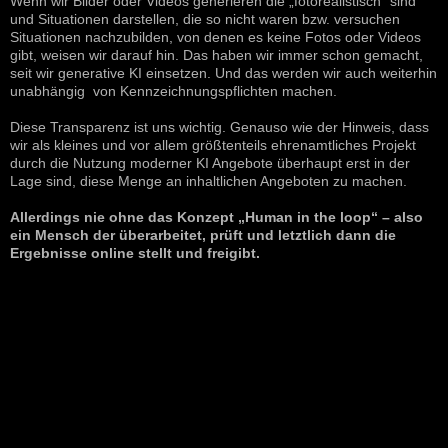
Wenn wir Bilder oder Videos generieren die „fotorealistisch“ sind
und Situationen darstellen, die so nicht waren bzw. versuchen
Situationen nachzubilden, von denen es keine Fotos oder Videos
gibt, weisen wir darauf hin. Das haben wir immer schon gemacht,
seit wir generative KI einsetzen. Und das werden wir auch weiterhin
unabhängig von Kennzeichnungspflichten machen.
Diese Transparenz ist uns wichtig. Genauso wie der Hinweis, dass
wir als kleines und vor allem größtenteils ehrenamtliches Projekt
durch die Nutzung moderner KI Angebote überhaupt erst in der
Lage sind, diese Menge an inhaltlichen Angeboten zu machen.
Allerdings nie ohne das Konzept „Human in the loop“ – also
ein Mensch der überarbeitet, prüft und letztlich dann die
Ergebnisse online stellt und freigibt.