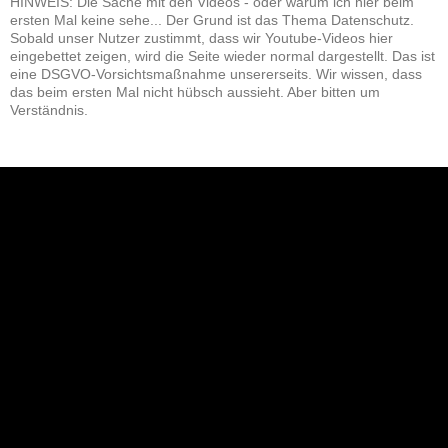
HINWEIS: Die Sache mit den Videos - oder warum ich hier beim
ersten Mal keine sehe... Der Grund ist das Thema Datenschutz.
Sobald unser Nutzer zustimmt, dass wir Youtube-Videos hier
eingebettet zeigen, wird die Seite wieder normal dargestellt. Das ist
eine DSGVO-Vorsichtsmaßnahme unsererseits. Wir wissen, dass
das beim ersten Mal nicht hübsch aussieht. Aber bitten um
Verständnis.
NEU: Der Digisaurier-Newsletter