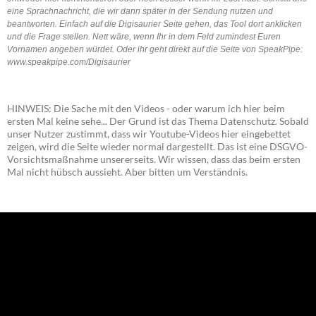
eine Sprachnachricht, die wir dann später in der Sendung nutzen und
beantworten. Einfach auf die Digisaurier Seite gehen, das Tool dort anklicken
und die Frage stellen. Nett wäre, wenn Ihr in dem Feld zumindest Euren
Vornamen angeben würdet. Oder ihr geht direkt auf die Seite von SpeakPipe:
www.speakpipe.com/Digisaurier
HINWEIS: Die Sache mit den Videos - oder warum ich hier beim
ersten Mal keine sehe... Der Grund ist das Thema Datenschutz. Sobald
unser Nutzer zustimmt, dass wir Youtube-Videos hier eingebettet
zeigen, wird die Seite wieder normal dargestellt. Das ist eine DSGVO-
Vorsichtsmaßnahme unsererseits. Wir wissen, dass das beim ersten
Mal nicht hübsch aussieht. Aber bitten um Verständnis.
NEU: Der Digisaurier-Newsletter