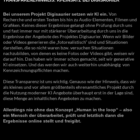
TRANSPARENZHINWEIS: KI-EINSATZ BEI DIGISAURIER
Von
Bei unserem Projekt Digisaurier setzen wir KI ein.
Recherche und ersten Texten bis hin zu Audio-Elementen, Filmen und
Grafiken. Keines dieser Ergebnisse gelangt ohne Prüfung durch uns
und fast immer nur mit stärkerer Überarbeitung durch uns in die
Ergebnisse der Angebote des Projektes Digisaurier. Wenn wir Bilder
oder Videos generieren die „fotorealistisch“ sind und Situationen
darstellen, die so nicht waren bzw. versuchen Situationen
nachzubilden, von denen es keine Fotos oder Videos gibt, weisen wir
darauf hin. Das haben wir immer schon gemacht, seit wir generative
KI einsetzen. Und das werden wir auch weiterhin unabhängig von
Kennzeichnungspflichten machen.
Diese Transparenz ist uns wichtig. Genauso wie der Hinweis, dass wir
als kleines und vor allem größtenteils ehrenamtliches Projekt durch
die Nutzung moderner KI Angebote überhaupt erst in der Lage sind,
diese Menge an inhaltlichen Angeboten zu machen.
Allerdings nie ohne das Konzept „Human in the loop“ – also
ein Mensch der überarbeitet, prüft und letztlich dann die
Ergebnisse online stellt und freigibt.