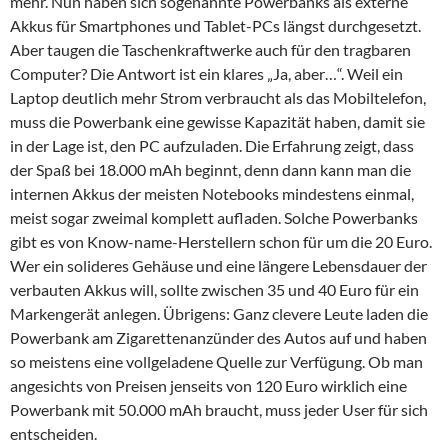
mehr. Nun haben sich sogenannte Powerbanks als externe
Akkus für Smartphones und Tablet-PCs längst durchgesetzt.
Aber taugen die Taschenkraftwerke auch für den tragbaren
Computer? Die Antwort ist ein klares „Ja, aber…“. Weil ein
Laptop deutlich mehr Strom verbraucht als das Mobiltelefon,
muss die Powerbank eine gewisse Kapazität haben, damit sie
in der Lage ist, den PC aufzuladen. Die Erfahrung zeigt, dass
der Spaß bei 18.000 mAh beginnt, denn dann kann man die
internen Akkus der meisten Notebooks mindestens einmal,
meist sogar zweimal komplett aufladen. Solche Powerbanks
gibt es von Know-name-Herstellern schon für um die 20 Euro.
Wer ein solideres Gehäuse und eine längere Lebensdauer der
verbauten Akkus will, sollte zwischen 35 und 40 Euro für ein
Markengerät anlegen. Übrigens: Ganz clevere Leute laden die
Powerbank am Zigarettenanzünder des Autos auf und haben
so meistens eine vollgeladene Quelle zur Verfügung. Ob man
angesichts von Preisen jenseits von 120 Euro wirklich eine
Powerbank mit 50.000 mAh braucht, muss jeder User für sich
entscheiden.