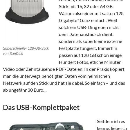
Stick mit 16, 32 oder 64 GB.
Warum also einer mit satten 128
Gigabyte? Ganz einfach: Weil
solch ein USB-Ding eben nicht
dem Datenaustausch dient,
sondern als superkleine externe
Festplatte fungiert. Immerhin
Superschneller 128-GB-Stick
von SanDisk
passen auf 128 GB schon einige
Hundert Fotos, etliche Minuten
Video oder Zehntausende PDF-Dateien. In der Praxis kopiert
man die unterwegs benötigten Daten vom heimischen
Netzwerk auf den Stick und hat sie dabei. So einfach – und das
ab ungefähr 30 Euro…
Das USB-Komplettpaket
Seitdem ich es
kenne, liebe ich