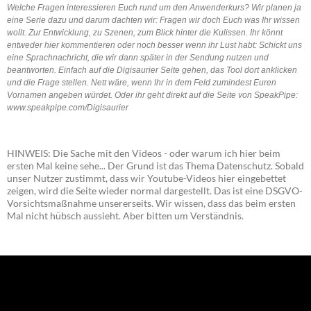
Welche Fragen interessieren Euch rund um den Anwenderkurs? Wir planen ja
eine Serie dazu und darum dachten wir: Fragen wir doch Euch was Ihr wissen
wollt. Zur Entwicklung, zu Szenen, zum Blick hinter die Kulissen. Ihr könnt
entweder hier kommentieren oder noch besser wenn ihr Lust habt: Schickt uns
eine Sprachnachricht, die wir dann später in der Sendung nutzen und
beantworten. Einfach auf die Digisaurier Seite gehen, das Tool dort anklicken
und die Frage stellen. Nett wäre, wenn Ihr in dem Feld zumindest Euren
Vornamen angeben würdet. Oder ihr geht direkt auf die Seite von SpeakPipe:
www.speakpipe.com/Digisaurier
HINWEIS: Die Sache mit den Videos - oder warum ich hier beim
ersten Mal keine sehe... Der Grund ist das Thema Datenschutz. Sobald
unser Nutzer zustimmt, dass wir Youtube-Videos hier eingebettet
zeigen, wird die Seite wieder normal dargestellt. Das ist eine DSGVO-
Vorsichtsmaßnahme unsererseits. Wir wissen, dass das beim ersten
Mal nicht hübsch aussieht. Aber bitten um Verständnis.