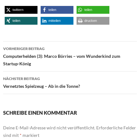
twittern
teilen
teilen
teilen
mitteilen
drucken
Beitragsnavigation
VORHERIGER BEITRAG
Computerhelden (3): Marco Börries – vom Wunderkind zum
Startup-König
NÄCHSTER BEITRAG
Vernetztes Spielzeug – Ab in die Tonne?
SCHREIBE EINEN KOMMENTAR
Deine E-Mail-Adresse wird nicht veröffentlicht.
Erforderliche Felder
sind mit
*
markiert