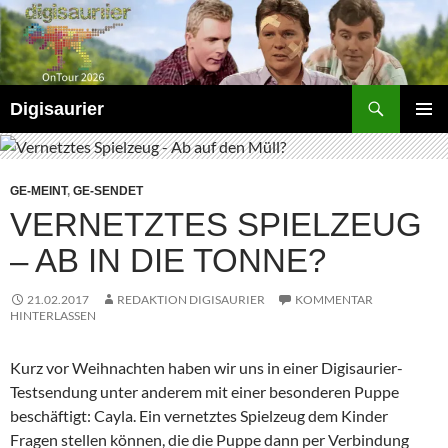
Zum
Inhalt
springen
Suchen
Digisaurier
PRIMÄR
MENÜ
GE-MEINT
,
GE-SENDET
VERNETZTES SPIELZEUG
– AB IN DIE TONNE?
21.02.2017
REDAKTION DIGISAURIER
KOMMENTAR
HINTERLASSEN
Kurz vor Weihnachten haben wir uns in einer Digisaurier-
Testsendung unter anderem mit einer besonderen Puppe
beschäftigt: Cayla. Ein vernetztes Spielzeug dem Kinder
Fragen stellen können, die die Puppe dann per Verbindung