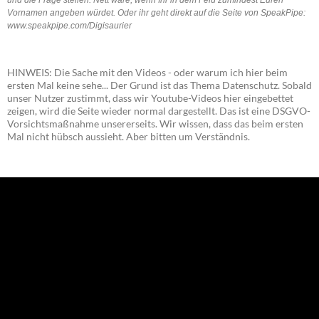
Vornamen angeben würdet. Oder ihr geht direkt auf die Seite von SpeakPipe:
www.speakpipe.com/Digisaurier
HINWEIS: Die Sache mit den Videos - oder warum ich hier beim
ersten Mal keine sehe... Der Grund ist das Thema Datenschutz. Sobald
unser Nutzer zustimmt, dass wir Youtube-Videos hier eingebettet
zeigen, wird die Seite wieder normal dargestellt. Das ist eine DSGVO-
Vorsichtsmaßnahme unsererseits. Wir wissen, dass das beim ersten
Mal nicht hübsch aussieht. Aber bitten um Verständnis.
NEU: Der Digisaurier-Newsletter