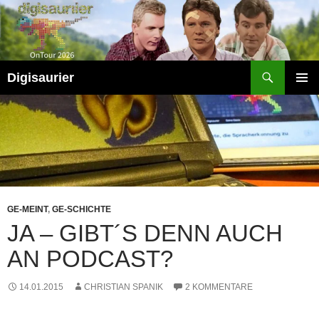
Zum
Inhalt
springen
Suchen
Digisaurier
PRIMÄR
MENÜ
GE-MEINT
,
GE-SCHICHTE
JA – GIBT´S DENN AUCH
AN PODCAST?
14.01.2015
CHRISTIAN SPANIK
2 KOMMENTARE