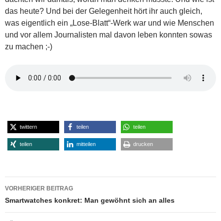
das heute? Und bei der Gelegenheit hört ihr auch gleich,
was eigentlich ein „Lose-Blatt“-Werk war und wie Menschen
und vor allem Journalisten mal davon leben konnten sowas
zu machen ;-)
twittern
teilen
teilen
teilen
mitteilen
drucken
Beitragsnavigation
VORHERIGER BEITRAG
Smartwatches konkret: Man gewöhnt sich an alles