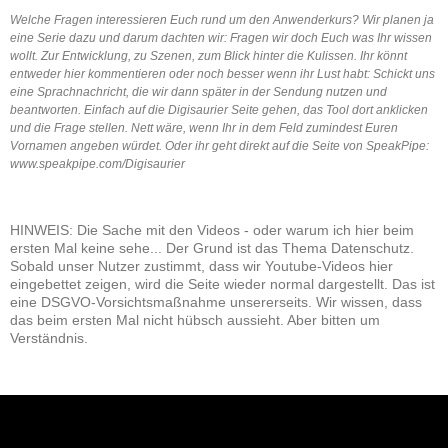
Welche Fragen interessieren Euch rund um den Anwenderkurs? Wir planen ja
eine Serie dazu und darum dachten wir: Fragen wir doch Euch was Ihr wissen
wollt. Zur Entwicklung, zu Szenen, zum Blick hinter die Kulissen. Ihr könnt
entweder hier kommentieren oder noch besser wenn ihr Lust habt: Schickt uns
eine Sprachnachricht, die wir dann später in der Sendung nutzen und
beantworten. Einfach auf die Digisaurier Seite gehen, das Tool dort anklicken
und die Frage stellen. Nett wäre, wenn Ihr in dem Feld zumindest Euren
Vornamen angeben würdet. Oder ihr geht direkt auf die Seite von SpeakPipe:
www.speakpipe.com/Digisaurier
HINWEIS: Die Sache mit den Videos - oder warum ich hier beim
ersten Mal keine sehe... Der Grund ist das Thema Datenschutz.
Sobald unser Nutzer zustimmt, dass wir Youtube-Videos hier
eingebettet zeigen, wird die Seite wieder normal dargestellt. Das ist
eine DSGVO-Vorsichtsmaßnahme unsererseits. Wir wissen, dass
das beim ersten Mal nicht hübsch aussieht. Aber bitten um
Verständnis.