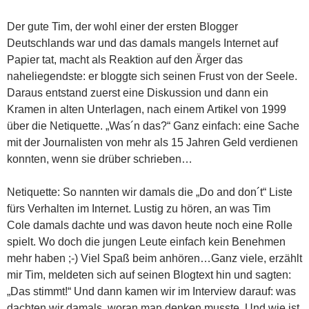
Der gute Tim, der wohl einer der ersten Blogger
Deutschlands war und das damals mangels Internet auf
Papier tat, macht als Reaktion auf den Ärger das
naheliegendste: er bloggte sich seinen Frust von der Seele.
Daraus entstand zuerst eine Diskussion und dann ein
Kramen in alten Unterlagen, nach einem Artikel von 1999
über die Netiquette. „Was´n das?“ Ganz einfach: eine Sache
mit der Journalisten von mehr als 15 Jahren Geld verdienen
konnten, wenn sie drüber schrieben…
Netiquette: So nannten wir damals die „Do and don´t“ Liste
fürs Verhalten im Internet. Lustig zu hören, an was Tim
Cole damals dachte und was davon heute noch eine Rolle
spielt. Wo doch die jungen Leute einfach kein Benehmen
mehr haben ;-) Viel Spaß beim anhören…Ganz viele, erzählt
mir Tim, meldeten sich auf seinen Blogtext hin und sagten:
„Das stimmt!“ Und dann kamen wir im Interview darauf: was
dachten wir damals, woran man denken musste. Und wie ist