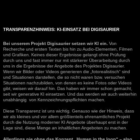
TRANSPARENZHINWEIS: KI-EINSATZ BEI DIGISAURIER
Bei unserem Projekt Digisaurier setzen wir KI ein.
Von
Recherche und ersten Texten bis hin zu Audio-Elementen, Filmen
und Grafiken. Keines dieser Ergebnisse gelangt ohne Prüfung
durch uns und fast immer nur mit stärkerer Überarbeitung durch
uns in die Ergebnisse der Angebote des Projektes Digisaurier.
Wenn wir Bilder oder Videos generieren die „fotorealistisch“ sind
und Situationen darstellen, die so nicht waren bzw. versuchen
Situationen nachzubilden, von denen es keine Fotos oder Videos
gibt, weisen wir darauf hin. Das haben wir immer schon gemacht,
seit wir generative KI einsetzen. Und das werden wir auch weiterhin
unabhängig von Kennzeichnungspflichten machen.
Diese Transparenz ist uns wichtig. Genauso wie der Hinweis, dass
wir als kleines und vor allem größtenteils ehrenamtliches Projekt
durch die Nutzung moderner KI Angebote überhaupt erst in der
Lage sind, diese Menge an inhaltlichen Angeboten zu machen.
Allerdings nie ohne das Konzept „Human in the loop“ – also