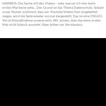
HINWEIS: Die Sache mit den Videos - oder warum ich hier beim
ersten Mal keine sehe... Der Grund ist das Thema Datenschutz. Sobald
unser Nutzer zustimmt, dass wir Youtube-Videos hier eingebettet
zeigen, wird die Seite wieder normal dargestellt. Das ist eine DSGVO-
Vorsichtsmaßnahme unsererseits. Wir wissen, dass das beim ersten
Mal nicht hübsch aussieht. Aber bitten um Verständnis.
NEU: Der Digisaurier-Newsletter