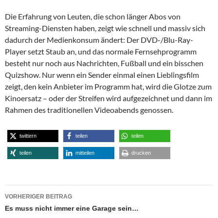
Die Erfahrung von Leuten, die schon länger Abos von
Streaming-Diensten haben, zeigt wie schnell und massiv sich
dadurch der Medienkonsum ändert: Der DVD-/Blu-Ray-
Player setzt Staub an, und das normale Fernsehprogramm
besteht nur noch aus Nachrichten, Fußball und ein bisschen
Quizshow. Nur wenn ein Sender einmal einen Lieblingsfilm
zeigt, den kein Anbieter im Programm hat, wird die Glotze zum
Kinoersatz – oder der Streifen wird aufgezeichnet und dann im
Rahmen des traditionellen Videoabends genossen.
twittern
teilen
teilen
teilen
mitteilen
drucken
Beitragsnavigation
VORHERIGER BEITRAG
Es muss nicht immer eine Garage sein…