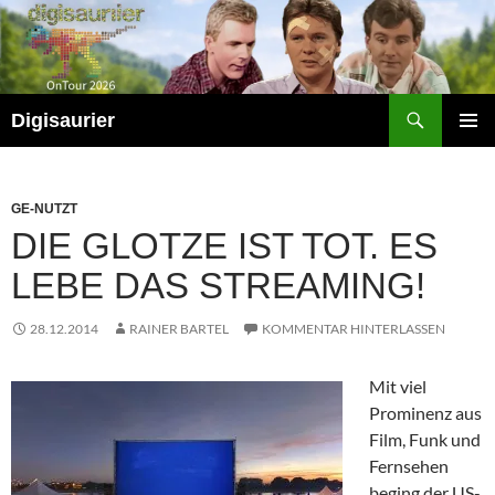
Zum
Inhalt
springen
Suchen
Digisaurier
PRIMÄR
MENÜ
GE-NUTZT
DIE GLOTZE IST TOT. ES
LEBE DAS STREAMING!
28.12.2014
RAINER BARTEL
KOMMENTAR HINTERLASSEN
Mit viel
Prominenz aus
Film, Funk und
Fernsehen
beging der US-