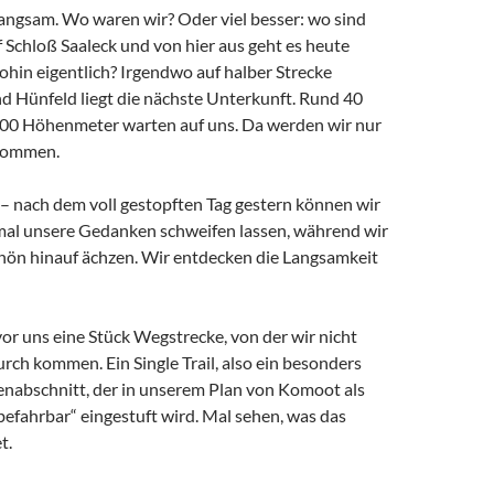
 langsam. Wo waren wir? Oder viel besser: wo sind
f Schloß Saaleck und von hier aus geht es heute
hin eigentlich? Irgendwo auf halber Strecke
d Hünfeld liegt die nächste Unterkunft. Rund 40
00 Höhenmeter warten auf uns. Da werden wir nur
kommen.
 – nach dem voll gestopften Tag gestern können wir
 mal unsere Gedanken schweifen lassen, während wir
Rhön hinauf ächzen. Wir entdecken die Langsamkeit
 vor uns eine Stück Wegstrecke, von der wir nicht
urch kommen. Ein Single Trail, also ein besonders
enabschnitt, der in unserem Plan von Komoot als
 befahrbar“ eingestuft wird. Mal sehen, was das
t.