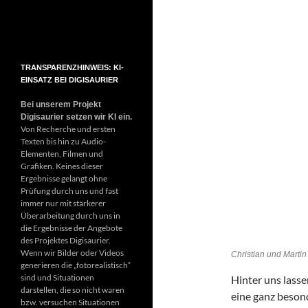
TRANSPARENZHINWEIS: KI-
EINSATZ BEI DIGISAURIER
Bei unserem Projekt
Digisaurier setzen wir KI ein.
Von Recherche und ersten
Texten bis hin zu Audio-
Elementen, Filmen und
Grafiken. Keines dieser
Ergebnisse gelangt ohne
Prüfung durch uns und fast
immer nur mit stärkerer
Überarbeitung durch uns in
die Ergebnisse der Angebote
des Projektes Digisaurier.
Wenn wir Bilder oder Videos
Christian und Marti
generieren die „fotorealistisch“
sind und Situationen
Hinter uns lasse
darstellen, die so nicht waren
eine ganz beson
bzw. versuchen Situationen