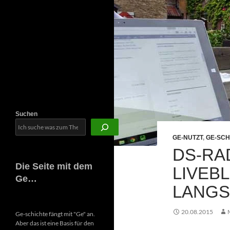
Newsletter
Suchen
GE-NUTZT
,
GE-SCH
DS-RA
Die Seite mit dem
LIVEB
Ge…
LANGS
20.08.2015
Ge-schichte fängt mit "Ge" an.
Aber das ist eine Basis für den