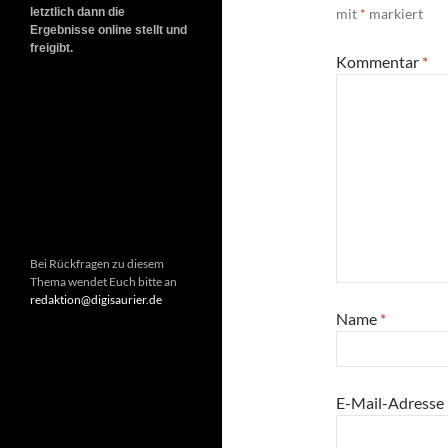
letztlich dann die
mit
*
markiert
Ergebnisse online stellt und
freigibt.
Kommentar
*
Bei Rückfragen zu diesem
Thema wendet Euch bitte an
redaktion@digisaurier.de
Name
*
E-Mail-Adresse