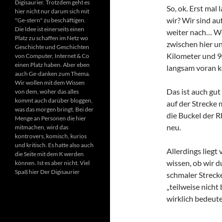
Digisaurier. Trotzdem geht es
So, ok. Erst mal
hier nicht nur darum sich mit
wir? Wir sind au
"Ge-stern" zu beschäftigen.
Die Idee ist einerseits einen
weiter nach… Wo
Platz zu schaffen im Netz wo
zwischen hier un
Geschichte und Geschichten
Kilometer und 9
von Computer, Internet & Co
einen Platz haben. Aber eben
langsam voran 
auch Ge-danken zum Thema.
Wir wollen mit dem Wissen
Das ist auch gut
von dem, woher das alles
kommt auch darüber bloggen,
auf der Strecke
was das morgen bringt. Bei der
die Buckel der 
Menge an Personen die hier
neu.
mitmachen, wird das
kontrovers, komisch, kurios
und kritisch. Es hatte also auch
Allerdings liegt
die Seite mit dem K werden
wissen, ob wir d
können. Ist es aber nicht. Viel
Spaß hier Der Digisaurier
schmaler Streck
„teilweise nicht
wirklich bedeute