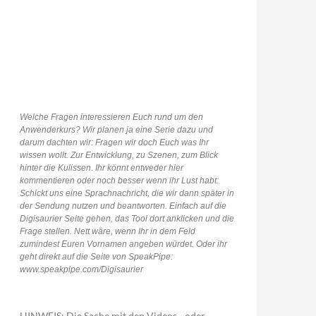
Welche Fragen interessieren Euch rund um den
Anwenderkurs? Wir planen ja eine Serie dazu und
darum dachten wir: Fragen wir doch Euch was Ihr
wissen wollt. Zur Entwicklung, zu Szenen, zum Blick
hinter die Kulissen. Ihr könnt entweder hier
kommentieren oder noch besser wenn ihr Lust habt:
Schickt uns eine Sprachnachricht, die wir dann später in
der Sendung nutzen und beantworten. Einfach auf die
Digisaurier Seite gehen, das Tool dort anklicken und die
Frage stellen. Nett wäre, wenn Ihr in dem Feld
zumindest Euren Vornamen angeben würdet. Oder ihr
geht direkt auf die Seite von SpeakPipe:
www.speakpipe.com/Digisaurier
HINWEIS: Die Sache mit den Videos - oder