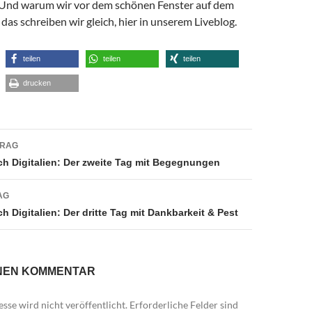
 Und warum wir vor dem schönen Fenster auf dem
 das schreiben wir gleich, hier in unserem Liveblog.
teilen
teilen
teilen
drucken
navigation
TRAG
h Digitalien: Der zweite Tag mit Begegnungen
AG
 Digitalien: Der dritte Tag mit Dankbarkeit & Pest
INEN KOMMENTAR
sse wird nicht veröffentlicht.
Erforderliche Felder sind