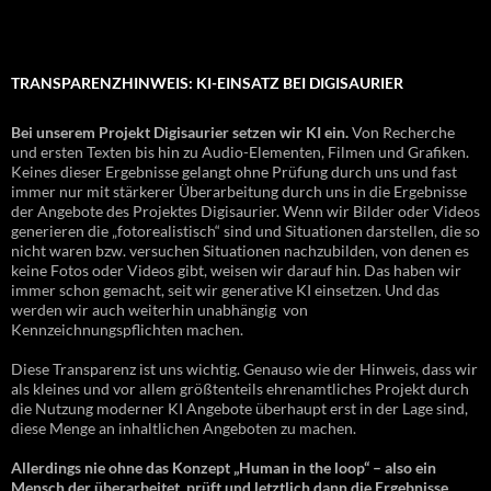
TRANSPARENZHINWEIS: KI-EINSATZ BEI DIGISAURIER
Bei unserem Projekt Digisaurier setzen wir KI ein.
Von Recherche
und ersten Texten bis hin zu Audio-Elementen, Filmen und Grafiken.
Keines dieser Ergebnisse gelangt ohne Prüfung durch uns und fast
immer nur mit stärkerer Überarbeitung durch uns in die Ergebnisse
der Angebote des Projektes Digisaurier. Wenn wir Bilder oder Videos
generieren die „fotorealistisch“ sind und Situationen darstellen, die so
nicht waren bzw. versuchen Situationen nachzubilden, von denen es
keine Fotos oder Videos gibt, weisen wir darauf hin. Das haben wir
immer schon gemacht, seit wir generative KI einsetzen. Und das
werden wir auch weiterhin unabhängig von
Kennzeichnungspflichten machen.
Diese Transparenz ist uns wichtig. Genauso wie der Hinweis, dass wir
als kleines und vor allem größtenteils ehrenamtliches Projekt durch
die Nutzung moderner KI Angebote überhaupt erst in der Lage sind,
diese Menge an inhaltlichen Angeboten zu machen.
Allerdings nie ohne das Konzept „Human in the loop“ – also ein
Mensch der überarbeitet, prüft und letztlich dann die Ergebnisse