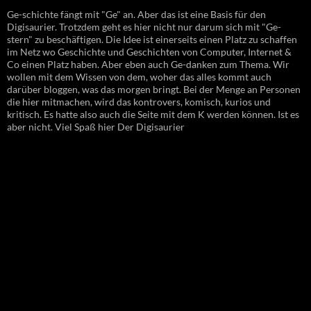
Ge-schichte fängt mit "Ge" an. Aber das ist eine Basis für den
Digisaurier. Trotzdem geht es hier nicht nur darum sich mit "Ge-
stern" zu beschäftigen. Die Idee ist einerseits einen Platz zu schaffen
im Netz wo Geschichte und Geschichten von Computer, Internet &
Co einen Platz haben. Aber eben auch Ge-danken zum Thema. Wir
wollen mit dem Wissen von dem, woher das alles kommt auch
darüber bloggen, was das morgen bringt. Bei der Menge an Personen
die hier mitmachen, wird das kontrovers, komisch, kurios und
kritisch. Es hatte also auch die Seite mit dem K werden können. Ist es
aber nicht. Viel Spaß hier Der Digisaurier