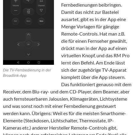
Fernbedienungen beibringen.
Damit das nicht zur Bastelei
ausartet, gibt es in der App eine
Menge Vorlagen für gängige
Remote-Controls. Hat man z.B.
die für einen Fernseher gewählt,
drückt man in der App auf einen
virtuellen Knopf, und das RM Pro
lernt den Befehl. Am Ende lässt
sich der zugehörige TV-Apparat
Die TV-Fernbedienung in der
Broadlink-App
komplett über die App steuern.
Das funktioniert genauso mit dem
Receiver, dem Blu-ray- und dem CD-Player, dem Beamer, aber
auch fernsteuerbaren Jalousien, Klimageräten, Lichtsysteme
und was sonst noch mit einer Fernbedienung gesteuert
werden kann. Übrigens: Weil es für die meisten Smarthome-
Elemente (Steckdosen, Lichtschalter, Thermostate, IP-
Kameras etc.) anderer Hersteller Remote-Controls gibt,
können nach dem erfolgreichen Lehrgang am Ende (fast) alle