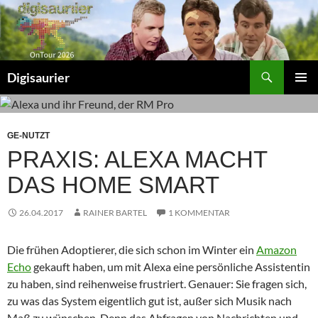
Zum
Inhalt
springen
Suchen
Digisaurier
PRIMÄR
MENÜ
GE-NUTZT
PRAXIS: ALEXA MACHT
DAS HOME SMART
26.04.2017
RAINER BARTEL
1 KOMMENTAR
Die frühen Adoptierer, die sich schon im Winter ein
Amazon
Echo
gekauft haben, um mit Alexa eine persönliche Assistentin
zu haben, sind reihenweise frustriert. Genauer: Sie fragen sich,
zu was das System eigentlich gut ist, außer sich Musik nach
Maß zu wünschen. Denn das Abfragen von Nachrichten und