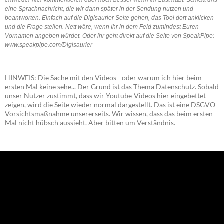
eine Sprachnachricht, die wir dann später in der Sendung nutzen und
beantworten. Einfach auf die Digisaurier Seite gehen, das Tool dort anklicken
und die Frage stellen. Nett wäre, wenn Ihr in dem Feld zumindest Euren
Vornamen angeben würdet. Oder ihr geht direkt auf die Seite von SpeakPipe:
www.speakpipe.com/Digisaurier
HINWEIS: Die Sache mit den Videos - oder warum ich hier beim
ersten Mal keine sehe... Der Grund ist das Thema Datenschutz. Sobald
unser Nutzer zustimmt, dass wir Youtube-Videos hier eingebettet
zeigen, wird die Seite wieder normal dargestellt. Das ist eine DSGVO-
Vorsichtsmaßnahme unsererseits. Wir wissen, dass das beim ersten
Mal nicht hübsch aussieht. Aber bitten um Verständnis.
NEU: Der Digisaurier-Newsletter