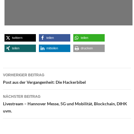
twittern
teilen
teilen
teilen
mitteilen
drucken
Beitragsnavigation
VORHERIGER BEITRAG
Post aus der Vergangenheit: Die Hackerbibel
NÄCHSTER BEITRAG
Livestream – Hannover Messe, 5G und Mobilität, Blockchain, DIHK
uvm.