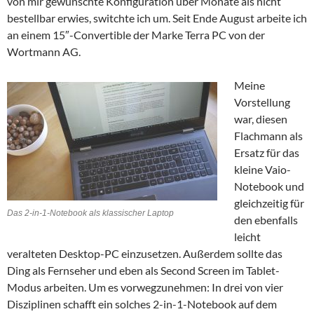
von mir gewünschte Konfiguration über Monate als nicht
bestellbar erwies, switchte ich um. Seit Ende August arbeite ich
an einem 15″-Convertible der Marke Terra PC von der
Wortmann AG.
Meine
Vorstellung
war, diesen
Flachmann als
Ersatz für das
kleine Vaio-
Notebook und
gleichzeitig für
Das 2-in-1-Notebook als klassischer Laptop
den ebenfalls
leicht
veralteten Desktop-PC einzusetzen. Außerdem sollte das
Ding als Fernseher und eben als Second Screen im Tablet-
Modus arbeiten. Um es vorwegzunehmen: In drei von vier
Disziplinen schafft ein solches 2-in-1-Notebook auf dem