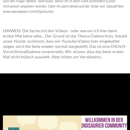
und die Frage stellen. Nett wäre, wenn Ihr in dem Feld zumindest Euren
Vornamen angeben würdet. Oder ihr geht direkt auf die Seite von SpeakPipe:
www.speakpipe.com/Digisaurier
HINWEIS: Die Sache mit den Videos - oder warum ich hier beim
ersten Mal keine sehe... Der Grund ist das Thema Datenschutz. Sobald
unser Nutzer zustimmt, dass wir Youtube-Videos hier eingebettet
zeigen, wird die Seite wieder normal dargestellt. Das ist eine DSGVO-
Vorsichtsmaßnahme unsererseits. Wir wissen, dass das beim ersten
Mal nicht hübsch aussieht. Aber bitten um Verständnis.
NEU: Der Digisaurier-Newsletter