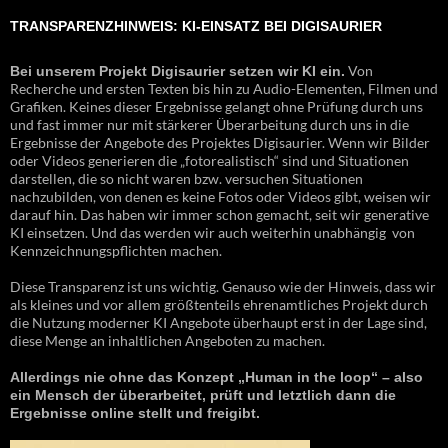
TRANSPARENZHINWEIS: KI-EINSATZ BEI DIGISAURIER
Von
Bei unserem Projekt Digisaurier setzen wir KI ein.
Recherche und ersten Texten bis hin zu Audio-Elementen, Filmen und
Grafiken. Keines dieser Ergebnisse gelangt ohne Prüfung durch uns
und fast immer nur mit stärkerer Überarbeitung durch uns in die
Ergebnisse der Angebote des Projektes Digisaurier. Wenn wir Bilder
oder Videos generieren die „fotorealistisch“ sind und Situationen
darstellen, die so nicht waren bzw. versuchen Situationen
nachzubilden, von denen es keine Fotos oder Videos gibt, weisen wir
darauf hin. Das haben wir immer schon gemacht, seit wir generative
KI einsetzen. Und das werden wir auch weiterhin unabhängig von
Kennzeichnungspflichten machen.
Diese Transparenz ist uns wichtig. Genauso wie der Hinweis, dass wir
als kleines und vor allem größtenteils ehrenamtliches Projekt durch
die Nutzung moderner KI Angebote überhaupt erst in der Lage sind,
diese Menge an inhaltlichen Angeboten zu machen.
Allerdings nie ohne das Konzept „Human in the loop“ – also
ein Mensch der überarbeitet, prüft und letztlich dann die
Ergebnisse online stellt und freigibt.