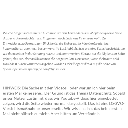
Welche Fragen interessieren Euch rund um den Anwenderkurs? Wir planen ja eine Serie
dazu und darum dachten wir: Fragen wir doch Euch was Ihr wissen wollt. Zur
Entwicklung, zu Szenen, zum Blick hinter die Kulissen. Ihr könnt entweder hier
kommentieren oder noch besser wenn ihr Lust habt: Schickt uns eine Sprachnachricht, die
wir dann später in der Sendung nutzen und beantworten. Einfach auf die Digisaurier Seite
gehen, das Tool dort anklicken und die Frage stellen. Nett wäre, wenn Ihr in dem Feld
zumindest Euren Vornamen angeben würdet. Oder ihr geht direkt auf die Seite von
SpeakPipe: www.speakpipe.com/Digisaurier
HINWEIS: Die Sache mit den Videos - oder warum ich hier beim
ersten Mal keine sehe... Der Grund ist das Thema Datenschutz. Sobald
unser Nutzer zustimmt, dass wir Youtube-Videos hier eingebettet
zeigen, wird die Seite wieder normal dargestellt. Das ist eine DSGVO-
Vorsichtsmaßnahme unsererseits. Wir wissen, dass das beim ersten
Mal nicht hübsch aussieht. Aber bitten um Verständnis.