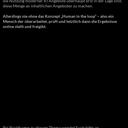
die Nutzung moderner KI Angebote überhaupt erst in der Lage sind,
diese Menge an inhaltlichen Angeboten zu machen.
Allerdings nie ohne das Konzept „Human in the loop“ – also ein
Mensch der überarbeitet, prüft und letztlich dann die Ergebnisse
online stellt und freigibt.
Bei Rückfragen zu diesem Thema wendet Euch bitte an