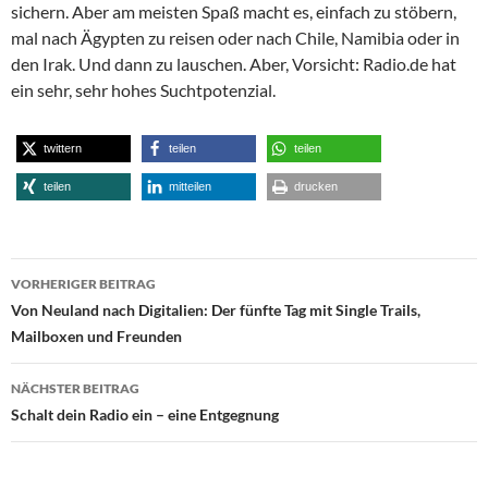
sichern. Aber am meisten Spaß macht es, einfach zu stöbern,
mal nach Ägypten zu reisen oder nach Chile, Namibia oder in
den Irak. Und dann zu lauschen. Aber, Vorsicht: Radio.de hat
ein sehr, sehr hohes Suchtpotenzial.
twittern
teilen
teilen
teilen
mitteilen
drucken
Beitragsnavigation
VORHERIGER BEITRAG
Von Neuland nach Digitalien: Der fünfte Tag mit Single Trails,
Mailboxen und Freunden
NÄCHSTER BEITRAG
Schalt dein Radio ein – eine Entgegnung