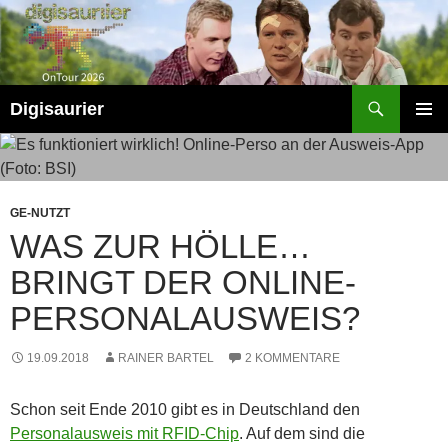
Zum
Inhalt
springen
Suchen
Digisaurier
PRIMÄR
MENÜ
GE-NUTZT
WAS ZUR HÖLLE…
BRINGT DER ONLINE-
PERSONALAUSWEIS?
19.09.2018
RAINER BARTEL
2 KOMMENTARE
Schon seit Ende 2010 gibt es in Deutschland den
Personalausweis mit RFID-Chip
. Auf dem sind die