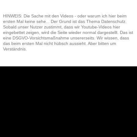
HINWEIS: Die Sache mit den Videos - oder warum ich hier beim
ersten Mal keine sehe... Der Grund ist das Thema Datenschutz.
Sobald unser Nutzer zustimmt, dass wir Youtube-Videos hier
eingebettet zeigen, wird die Seite wieder normal dargestellt. Das ist
eine DSGVO-Vorsichtsmaßnahme unsererseits. Wir wissen, dass
das beim ersten Mal nicht hübsch aussieht. Aber bitten um
Verständnis.
NEU: Der Digisaurier-Newsletter