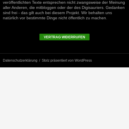
veröffentlichten Texte entsprechen nicht zwangsweise der Meinung
aller Anderen, die mitbloggen oder der des Digisauriers. Gedanken
sind frei - das gilt auch bei diesem Projekt. Wir behalten uns
natürlich vor bestimmte Dinge nicht öffentlich zu machen.
VERTRAG WIDERRUFEN
Datenschutzerklärung
Stolz präsentiert von WordPress