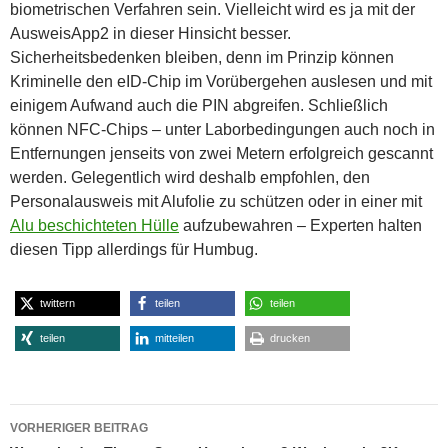
biometrischen Verfahren sein. Vielleicht wird es ja mit der
AusweisApp2 in dieser Hinsicht besser.
Sicherheitsbedenken bleiben, denn im Prinzip können
Kriminelle den eID-Chip im Vorübergehen auslesen und mit
einigem Aufwand auch die PIN abgreifen. Schließlich
können NFC-Chips – unter Laborbedingungen auch noch in
Entfernungen jenseits von zwei Metern erfolgreich gescannt
werden. Gelegentlich wird deshalb empfohlen, den
Personalausweis mit Alufolie zu schützen oder in einer mit
Alu beschichteten Hülle
aufzubewahren – Experten halten
diesen Tipp allerdings für Humbug.
twittern
teilen
teilen
teilen
mitteilen
drucken
Beitragsnavigation
VORHERIGER BEITRAG