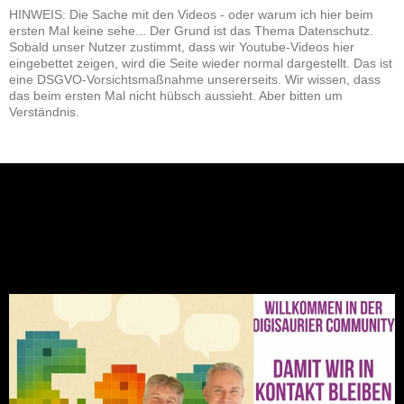
HINWEIS: Die Sache mit den Videos - oder warum ich hier beim
ersten Mal keine sehe... Der Grund ist das Thema Datenschutz.
Sobald unser Nutzer zustimmt, dass wir Youtube-Videos hier
eingebettet zeigen, wird die Seite wieder normal dargestellt. Das ist
eine DSGVO-Vorsichtsmaßnahme unsererseits. Wir wissen, dass
das beim ersten Mal nicht hübsch aussieht. Aber bitten um
Verständnis.
NEU: Der Digisaurier-Newsletter