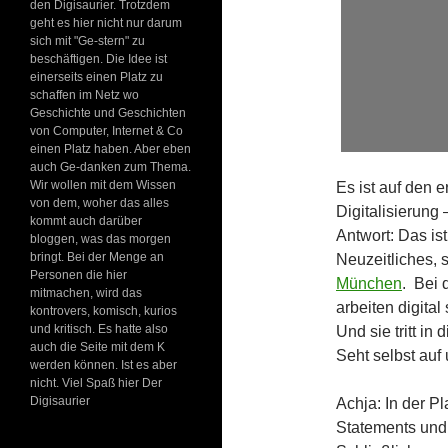
den Digisaurier. Trotzdem
geht es hier nicht nur darum
sich mit "Ge-stern" zu
beschäftigen. Die Idee ist
einerseits einen Platz zu
schaffen im Netz wo
Geschichte und Geschichten
von Computer, Internet & Co
einen Platz haben. Aber eben
auch Ge-danken zum Thema.
Wir wollen mit dem Wissen
Es ist auf den e
von dem, woher das alles
Digitalisierun
kommt auch darüber
Antwort: Das is
bloggen, was das morgen
bringt. Bei der Menge an
Neuzeitliches,
Personen die hier
München
. Bei 
mitmachen, wird das
arbeiten digital
kontrovers, komisch, kurios
und kritisch. Es hatte also
Und sie tritt i
auch die Seite mit dem K
Seht selbst auf
werden können. Ist es aber
nicht. Viel Spaß hier Der
Digisaurier
Achja: In der Pl
Statements un