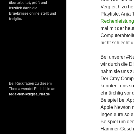
überarbeitet, prüft und
Vergleich zu he
letztlich dann die
Playliste. Anja
Ergebnisse online stellt und
freigibt.
Rechenleistung
mal mit der heut
Computerabteil
nicht schlecht 
Bei unserer #Ne
wir durch die D
nahm sie uns zu
Der Cray Comput
Bei Rückfragen zu diesem
konnten uns so
Thema wendet Euch bitte an
ehrfürchtig vo
redaktion@digisaurier.de
Beispiel bei Ap
Apple Newton no
Ingenieure so 
Beispiel um den
Hammer-Geschic