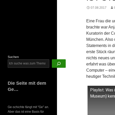
Newsletter
07.08.2017
Eine Frau die u
brachte war Anj
Kuratorin der 
München. Also m
Statements in d
erste Stück räum
Suchen
nichts neues un
erfahrt was üb
Computer – ein
heutiger Techni
Die Seite mit dem
Ge…
Playlist: Was 
Museum) kenn
Ge-schichte fängt mit "Ge" an.
Aber das ist eine Basis für