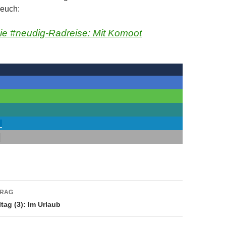
 euch:
 die #neudig-Radreise: Mit Komoot
navigation
TRAG
ltag (3): Im Urlaub