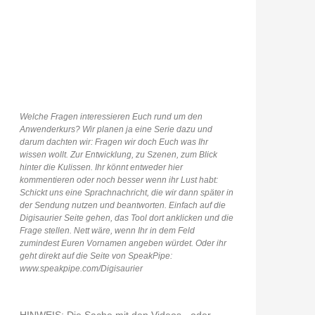
Welche Fragen interessieren Euch rund um den
Anwenderkurs? Wir planen ja eine Serie dazu und
darum dachten wir: Fragen wir doch Euch was Ihr
wissen wollt. Zur Entwicklung, zu Szenen, zum Blick
hinter die Kulissen. Ihr könnt entweder hier
kommentieren oder noch besser wenn ihr Lust habt:
Schickt uns eine Sprachnachricht, die wir dann später in
der Sendung nutzen und beantworten. Einfach auf die
Digisaurier Seite gehen, das Tool dort anklicken und die
Frage stellen. Nett wäre, wenn Ihr in dem Feld
zumindest Euren Vornamen angeben würdet. Oder ihr
geht direkt auf die Seite von SpeakPipe:
www.speakpipe.com/Digisaurier
HINWEIS: Die Sache mit den Videos - oder