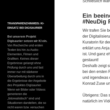
Schließlich war
Ein beein
#NeuDig 
TRANSPARENZHINWEIS: KI-
EINSATZ BEI DIGISAURIER
Wir trafen Sie 
der Digitalisie
Bei unserem Projekt
Digisaurier setzen wir KI ein.
Kuratorin für d
Von Recherche und ersten
erklärt uns Anja
Texten bis hin zu Audio-
ist. Und ganz e
Elementen, Filmen und
Grafiken. Keines dieser
gestaunt!
Ergebnisse gelangt ohne
Deshalb zeigt s
Prüfung durch uns und fast
bei den ersten
immer nur mit stärkerer
Überarbeitung durch uns in
und irgendwas d
die Ergebnisse der Angebote
Konrad Zuse un
des Projektes Digisaurier.
Wenn wir Bilder oder Videos
generieren die
Übrigens: Das si
„fotorealistisch“ sind und
natürlich im Vi
Situationen darstellen, die so
nicht waren bzw. versuchen