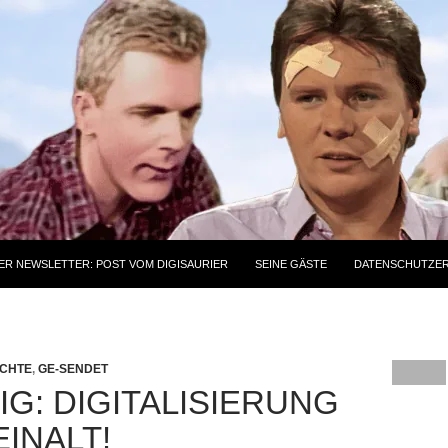
ER NEWSLETTER: POST VOM DIGISAURIER
SEINE GÄSTE
DATENSCHUTZE
ICHTE
,
GE-SENDET
IG: DIGITALISIERUNG
EINALT!