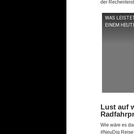
der Rechenlei
WAS LEISTE
EINEM HEUT
Lust auf 
Radfahrpr
Wie wäre es dam
#NeuDig Reise m