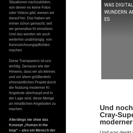
Situationen nachzubilden,
WAS DIGITAL
von denen es keine Fotos
WUNDERN: A
oder Videos gibt, weisen wir
darauf hin. Das haben wir
ES
immer schon gemacht, seit
wir generative KI einsetzen.
Und das werden wir auch
weiterhin unabhängig von
Kennzeichnungspflichten
machen.
Diese Transparenz ist uns
wichtig. Genauso wie der
Hinweis, dass wir als kleines
und vor allem größtenteils
ehrenamtliches Projekt durch
die Nutzung moderner KI
Angebote überhaupt erst in
der Lage sind, diese Menge
an inhaltlichen Angeboten zu
Und noch 
machen.
Cray-Supe
Allerdings nie ohne das
moderner 
Konzept „Human in the
loop“ – also ein Mensch der
Und was denkt i