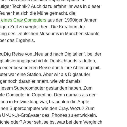
utiger Technik? Auch dazu erfahrt ihr was in dieser
 Teuner hat sich die Mühe gemacht, die
 eines Cray Computers
aus den 1990iger Jahren
igen Zeit zu vergleichen. Die Kuratorin der
ung des Deutschen Museums in München staunte
über das Ergebnis.
uDig Reise von „Neuland nach Digitalien“, bei der
igtialisierungsgeschichte Deutschlands radelten,
 einer besonderen Reise durch ihre Abteilung mit.
er war eine Station. Aber wir als Digisaurier
gar noch daran erinnern, wie wir damals
r diesem Supercomputer gestanden haben. Zum
ple Computer in Cupertino. Denn damals als der
ch in Entwicklung war, brauchten die Apple-
einen Supercomputer wie den Cray. Wozu? Zum
 Ur-Ur-Ur-Großvater des iPhones zu entwickeln.
hte oder? Aber seht selbst was bei dem Vergleich