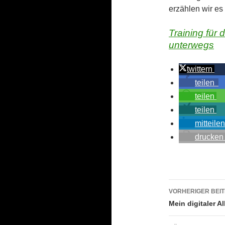
erzählen wir es
Training für
unterwegs
twittern
teilen
teilen
teilen
mitteilen
drucken
Beitrags
VORHERIGER BEI
Mein digitaler Al