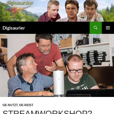
Zum
Inhalt
springen
Suchen
Digisaurier
PRIMÄR
MENÜ
GE-NUTZT
,
GE-REIST
STREAMWORKSHOP?