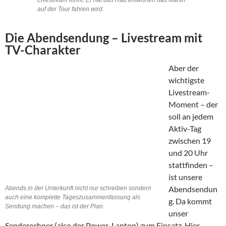
Livestream lohnt. Er hat das Rad entworfen das Martin
auf der Tour fahren wird.
Die Abendsendung – Livestream mit
TV-Charakter
Aber der
wichtigste
Livestream-
Moment – der
soll an jedem
Aktiv-Tag
zwischen 19
und 20 Uhr
stattfinden –
ist unsere
Abendsendun
Abends in der Unterkunft nicht nur schreiben sondern
auch eine komplette Tageszusammenfassung als
g. Da kommt
Sendung machen – das ist der Plan.
unser
Senderechner (also der Power-Laptop) zum Einsatz. Hier