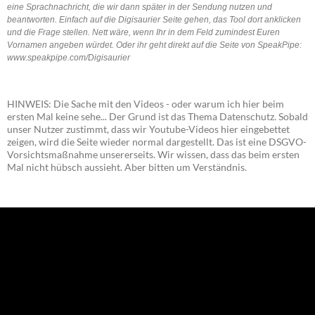
eine Sprachnachricht, die wir dann später in der Sendung nutzen und
beantworten. Einfach auf die Digisaurier Seite gehen, das Tool dort anklicken
und die Frage stellen. Nett wäre, wenn Ihr in dem Feld zumindest Euren
Vornamen angeben würdet. Oder ihr geht direkt auf die Seite von SpeakPipe:
www.speakpipe.com/Digisaurier
HINWEIS: Die Sache mit den Videos - oder warum ich hier beim
ersten Mal keine sehe... Der Grund ist das Thema Datenschutz. Sobald
unser Nutzer zustimmt, dass wir Youtube-Videos hier eingebettet
zeigen, wird die Seite wieder normal dargestellt. Das ist eine DSGVO-
Vorsichtsmaßnahme unsererseits. Wir wissen, dass das beim ersten
Mal nicht hübsch aussieht. Aber bitten um Verständnis.
NEU: Der Digisaurier-Newsletter