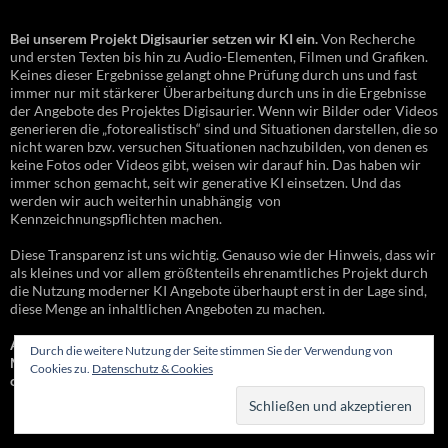
Bei unserem Projekt Digisaurier setzen wir KI ein.
Von Recherche
und ersten Texten bis hin zu Audio-Elementen, Filmen und Grafiken.
Keines dieser Ergebnisse gelangt ohne Prüfung durch uns und fast
immer nur mit stärkerer Überarbeitung durch uns in die Ergebnisse
der Angebote des Projektes Digisaurier. Wenn wir Bilder oder Videos
generieren die „fotorealistisch“ sind und Situationen darstellen, die so
nicht waren bzw. versuchen Situationen nachzubilden, von denen es
keine Fotos oder Videos gibt, weisen wir darauf hin. Das haben wir
immer schon gemacht, seit wir generative KI einsetzen. Und das
werden wir auch weiterhin unabhängig von
Kennzeichnungspflichten machen.
Diese Transparenz ist uns wichtig. Genauso wie der Hinweis, dass wir
als kleines und vor allem größtenteils ehrenamtliches Projekt durch
die Nutzung moderner KI Angebote überhaupt erst in der Lage sind,
diese Menge an inhaltlichen Angeboten zu machen.
Allerdings nie ohne das Konzept „Human in the loop“ – also ein
Durch die weitere Nutzung der Seite stimmen Sie der Verwendung von
Mensch der überarbeitet, prüft und letztlich dann die Ergebnisse
Cookies zu.
Datenschutz & Cookies
online stellt und freigibt.