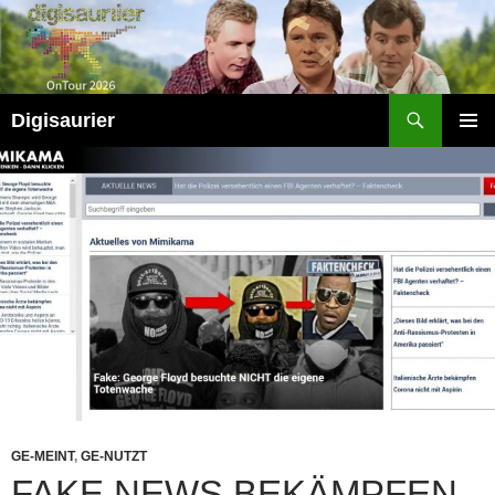
Zum
Inhalt
springen
Suchen
Digisaurier
PRIMÄR
MENÜ
GE-MEINT
,
GE-NUTZT
FAKE NEWS BEKÄMPFEN