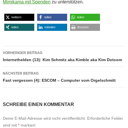
Mimikama mit Spenden
zu unterstützen.
twittern
teilen
teilen
teilen
mitteilen
drucken
Beitragsnavigation
VORHERIGER BEITRAG
Internethelden (13): Kim Schmitz aka Kimble aka Kim Dotcom
NÄCHSTER BEITRAG
Fast vergessen (4): ESCOM – Computer vom Orgelschmitt
SCHREIBE EINEN KOMMENTAR
Deine E-Mail-Adresse wird nicht veröffentlicht.
Erforderliche Felder
sind mit
*
markiert