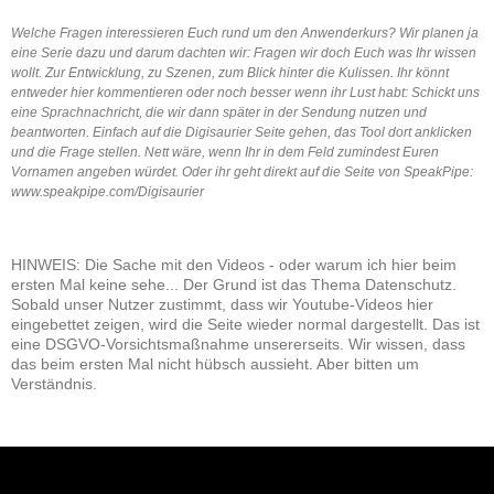
Welche Fragen interessieren Euch rund um den Anwenderkurs? Wir planen ja
eine Serie dazu und darum dachten wir: Fragen wir doch Euch was Ihr wissen
wollt. Zur Entwicklung, zu Szenen, zum Blick hinter die Kulissen. Ihr könnt
entweder hier kommentieren oder noch besser wenn ihr Lust habt: Schickt uns
eine Sprachnachricht, die wir dann später in der Sendung nutzen und
beantworten. Einfach auf die Digisaurier Seite gehen, das Tool dort anklicken
und die Frage stellen. Nett wäre, wenn Ihr in dem Feld zumindest Euren
Vornamen angeben würdet. Oder ihr geht direkt auf die Seite von SpeakPipe:
www.speakpipe.com/Digisaurier
HINWEIS: Die Sache mit den Videos - oder warum ich hier beim
ersten Mal keine sehe... Der Grund ist das Thema Datenschutz.
Sobald unser Nutzer zustimmt, dass wir Youtube-Videos hier
eingebettet zeigen, wird die Seite wieder normal dargestellt. Das ist
eine DSGVO-Vorsichtsmaßnahme unsererseits. Wir wissen, dass
das beim ersten Mal nicht hübsch aussieht. Aber bitten um
Verständnis.