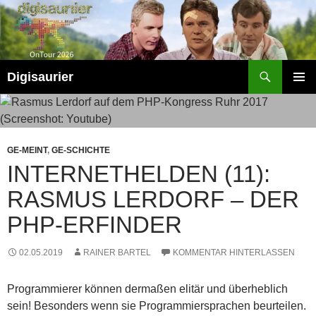
Zum
Inhalt
springen
Suchen
Digisaurier
PRIMÄR
MENÜ
GE-MEINT
,
GE-SCHICHTE
INTERNETHELDEN (11):
RASMUS LERDORF – DER
PHP-ERFINDER
02.05.2019
RAINER BARTEL
KOMMENTAR HINTERLASSEN
Programmierer können dermaßen elitär und überheblich
sein! Besonders wenn sie Programmiersprachen beurteilen.