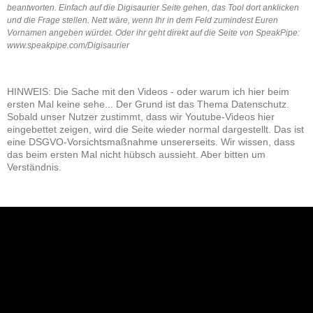
beantworten. Einfach auf die Digisaurier Seite gehen, das Tool dort anklicken
und die Frage stellen. Nett wäre, wenn Ihr in dem Feld zumindest Euren
Vornamen angeben würdet. Oder ihr geht direkt auf die Seite von SpeakPipe:
www.speakpipe.com/Digisaurier
HINWEIS: Die Sache mit den Videos - oder warum ich hier beim
ersten Mal keine sehe... Der Grund ist das Thema Datenschutz.
Sobald unser Nutzer zustimmt, dass wir Youtube-Videos hier
eingebettet zeigen, wird die Seite wieder normal dargestellt. Das ist
eine DSGVO-Vorsichtsmaßnahme unsererseits. Wir wissen, dass
das beim ersten Mal nicht hübsch aussieht. Aber bitten um
Verständnis.
NEU: Der Digisaurier-Newsletter