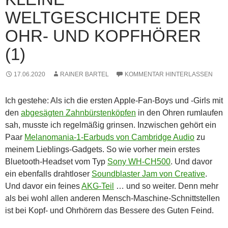
WELTGESCHICHTE DER
OHR- UND KOPFHÖRER
(1)
17.06.2020
RAINER BARTEL
KOMMENTAR HINTERLASSEN
Ich gestehe: Als ich die ersten Apple-Fan-Boys und -Girls mit
den
abgesägten Zahnbürstenköpfen
in den Ohren rumlaufen
sah, musste ich regelmäßig grinsen. Inzwischen gehört ein
Paar
Melanomania-1-Earbuds von Cambridge Audio
zu
meinem Lieblings-Gadgets. So wie vorher mein erstes
Bluetooth-Headset vom Typ
Sony WH-CH500
. Und davor
ein ebenfalls drahtloser
Soundblaster Jam von Creative
.
Und davor ein feines
AKG-Teil
… und so weiter. Denn mehr
als bei wohl allen anderen Mensch-Maschine-Schnittstellen
ist bei Kopf- und Ohrhörern das Bessere des Guten Feind.