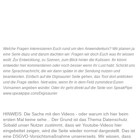
Welche Fragen interessieren Euch rund um den Anwenderkurs? Wir planen ja
eine Serie dazu und darum dachten wir: Fragen wir doch Euch was Ihr wissen
wollt. Zur Entwicklung, zu Szenen, zum Blick hinter die Kulissen. Ihr könnt
entweder hier kommentieren oder noch besser wenn ihr Lust habt: Schickt uns
eine Sprachnachricht, die wir dann später in der Sendung nutzen und
beantworten. Einfach auf die Digisaurier Seite gehen, das Tool dort anklicken
und die Frage stellen. Nett wäre, wenn Ihr in dem Feld zumindest Euren
Vornamen angeben würdet. Oder ihr geht direkt auf die Seite von SpeakPipe:
www.speakpipe.com/Digisaurier
HINWEIS: Die Sache mit den Videos - oder warum ich hier beim
ersten Mal keine sehe... Der Grund ist das Thema Datenschutz.
Sobald unser Nutzer zustimmt, dass wir Youtube-Videos hier
eingebettet zeigen, wird die Seite wieder normal dargestellt. Das ist
eine DSGVO-Vorsichtsmaßnahme unsererseits. Wir wissen, dass