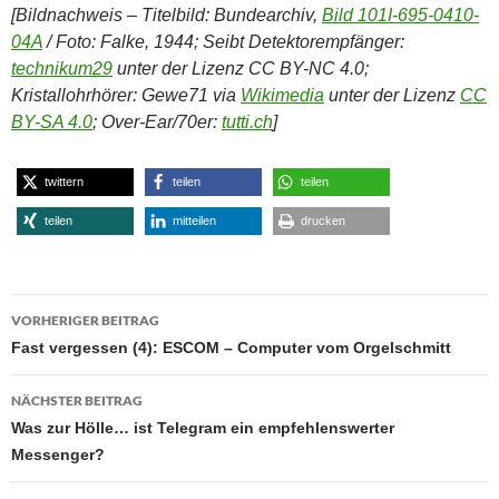
[Bildnachweis – Titelbild: Bundearchiv,
Bild 101I-695-0410-
04A
/ Foto: Falke, 1944; Seibt Detektorempfänger:
technikum29
unter der Lizenz CC BY-NC 4.0;
Kristallohrhörer: Gewe71 via
Wikimedia
unter der Lizenz
CC
BY-SA 4.0
; Over-Ear/70er:
tutti.ch
]
twittern
teilen
teilen
teilen
mitteilen
drucken
Beitragsnavigation
VORHERIGER BEITRAG
Fast vergessen (4): ESCOM – Computer vom Orgelschmitt
NÄCHSTER BEITRAG
Was zur Hölle… ist Telegram ein empfehlenswerter
Messenger?