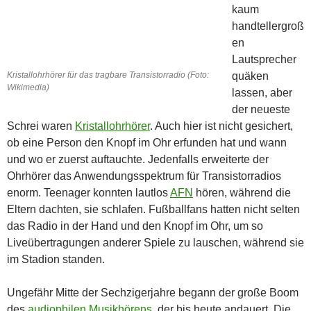
kaum
handtellergroß
en
Lautsprecher
Kristallohrhörer für das tragbare Transistorradio (Foto:
quäken
Wikimedia)
lassen, aber
der neueste
Schrei waren
Kristallohrhörer
. Auch hier ist nicht gesichert,
ob eine Person den Knopf im Ohr erfunden hat und wann
und wo er zuerst auftauchte. Jedenfalls erweiterte der
Ohrhörer das Anwendungsspektrum für Transistorradios
enorm. Teenager konnten lautlos
AFN
hören, während die
Eltern dachten, sie schlafen. Fußballfans hatten nicht selten
das Radio in der Hand und den Knopf im Ohr, um so
Liveübertragungen anderer Spiele zu lauschen, während sie
im Stadion standen.
Ungefähr Mitte der Sechzigerjahre begann der große Boom
des
audiophilen Musikhörens
, der bis heute andauert. Die