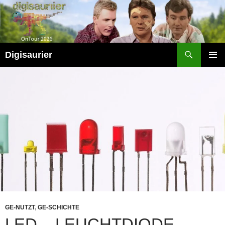
Zum
Inhalt
springen
Suchen
Digisaurier
PRIMÄR
MENÜ
GE-NUTZT
,
GE-SCHICHTE
LED – LEUCHTDIODE,