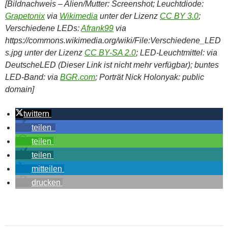
[Bildnachweis – Alien/Mutter: Screenshot; Leuchtdiode:
Grapetonix
via
Wikimedia
unter der Lizenz
CC BY 3.0
;
Verschiedene LEDs:
Afrank99
via
https://commons.wikimedia.org/wiki/File:Verschiedene_LED
s.jpg unter der Lizenz
CC BY-SA 2.0
; LED-Leuchtmittel: via
DeutscheLED (Dieser Link ist nicht mehr verfügbar); buntes
LED-Band: via
BGR.com
; Porträt Nick Holonyak: public
domain]
twittern
teilen
teilen
teilen
mitteilen
drucken