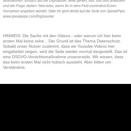
beantworten. Einfach auf die Digisaurier Seite gehen, das Tool dort anklicken
und die Frage stellen. Nett wäre, wenn Ihr in dem Feld zumindest Euren
Vornamen angeben würdet. Oder ihr geht direkt auf die Seite von SpeakPipe:
www.speakpipe.com/Digisaurier
HINWEIS: Die Sache mit den Videos - oder warum ich hier beim
ersten Mal keine sehe... Der Grund ist das Thema Datenschutz.
Sobald unser Nutzer zustimmt, dass wir Youtube-Videos hier
eingebettet zeigen, wird die Seite wieder normal dargestellt. Das ist
eine DSGVO-Vorsichtsmaßnahme unsererseits. Wir wissen, dass
das beim ersten Mal nicht hübsch aussieht. Aber bitten um
Verständnis.
NEU: Der Digisaurier-Newsletter