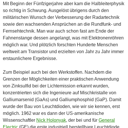
Mit Beginn der Fünfzigerjahre aber kam die Halbleiterphysik
so richtig in Schwung. Ausgelöst übrigens durch den
militärischen Wunsch der Verbesserung der Radartechnik
sowie den wachsenden Ansprüchen an die Rundfunk- und
Fernsehtechnik. Man war auch schon fast am Ende der
Fahnenstange dessen angelangt, was mit Elektronenröhren
möglich war. Und plötzlich forschten Hunderte Menschen
weltweit am Transistor und erzielten von Jahr zu Jahr immer
erstaunlichere Ergebnisse.
Zum Beispiel auch bei den Werkstoffen. Nachdem die
Grenzen der Möglichkeiten einer praktischen Anwendung
von Zinksulfid bei der Lichtemission erkannt wurden,
konzentrierten sich die Ingenieure auf Mischkristalle von
Galliumarsenid (GaAs) und Galliumphosphid (GaP). Damit
wurde der Bau von Leuchtdioden, wie wir sie kennen, erst
möglich. 1962 war es dann der US-amerikanische
Wissenschaftler
Nick Holonyak
, der bei und für
General
Electric
(GE) die erste industriell herstellbare Leuchtdiode