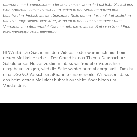
entweder hier kommentieren oder noch besser wenn ihr Lust habt: Schickt uns
eine Sprachnachricht, die wir dann später in der Sendung nutzen und
beantworten. Einfach auf die Digisaurier Seite gehen, das Tool dort anklicken
und die Frage stellen. Nett wäre, wenn Ihr in dem Feld zumindest Euren
Vornamen angeben würdet. Oder ihr geht direkt auf die Seite von SpeakPipe:
www.speakpipe.com/Digisaurier
HINWEIS: Die Sache mit den Videos - oder warum ich hier beim
ersten Mal keine sehe... Der Grund ist das Thema Datenschutz.
Sobald unser Nutzer zustimmt, dass wir Youtube-Videos hier
eingebettet zeigen, wird die Seite wieder normal dargestellt. Das ist
eine DSGVO-Vorsichtsmaßnahme unsererseits. Wir wissen, dass
das beim ersten Mal nicht hübsch aussieht. Aber bitten um
Verständnis.
NEU: Der Digisaurier-Newsletter