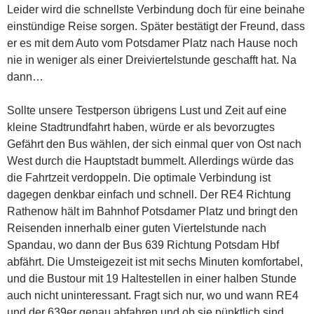
Leider wird die schnellste Verbindung doch für eine beinahe
einstündige Reise sorgen. Später bestätigt der Freund, dass
er es mit dem Auto vom Potsdamer Platz nach Hause noch
nie in weniger als einer Dreiviertelstunde geschafft hat. Na
dann…
Sollte unsere Testperson übrigens Lust und Zeit auf eine
kleine Stadtrundfahrt haben, würde er als bevorzugtes
Gefährt den Bus wählen, der sich einmal quer von Ost nach
West durch die Hauptstadt bummelt. Allerdings würde das
die Fahrtzeit verdoppeln. Die optimale Verbindung ist
dagegen denkbar einfach und schnell. Der RE4 Richtung
Rathenow hält im Bahnhof Potsdamer Platz und bringt den
Reisenden innerhalb einer guten Viertelstunde nach
Spandau, wo dann der Bus 639 Richtung Potsdam Hbf
abfährt. Die Umsteigezeit ist mit sechs Minuten komfortabel,
und die Bustour mit 19 Haltestellen in einer halben Stunde
auch nicht uninteressant. Fragt sich nur, wo und wann RE4
und der 639er genau abfahren und ob sie pünktlich sind.