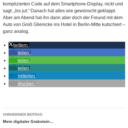
komplizierten Code auf dem Smartphone-Display, nickt und
sagt: „Iss jut.“ Danach hat alles wie gewünscht geklappt.
Aber am Abend hat ihn dann aber doch der Freund mit dem
Auto von Groß Glienicke ins Hotel in Berlin-Mitte kutschiert –
ganz analog.
twittern
teilen
teilen
teilen
mitteilen
drucken
Beitragsnavigation
VORHERIGER BEITRAG
Mein digitaler Grabstein…