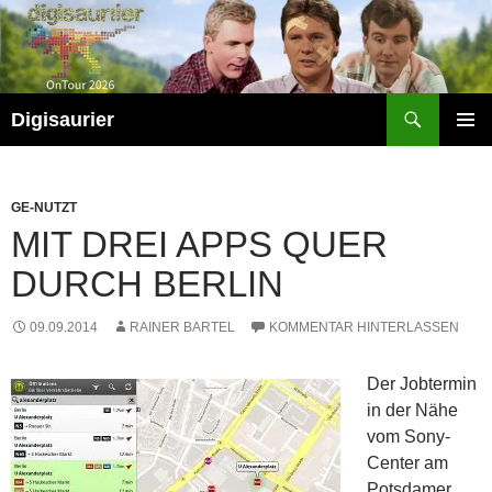
Zum
Inhalt
springen
Suchen
Digisaurier
PRIMÄR
MENÜ
GE-NUTZT
MIT DREI APPS QUER
DURCH BERLIN
09.09.2014
RAINER BARTEL
KOMMENTAR HINTERLASSEN
Der Jobtermin
in der Nähe
vom Sony-
Center am
Potsdamer