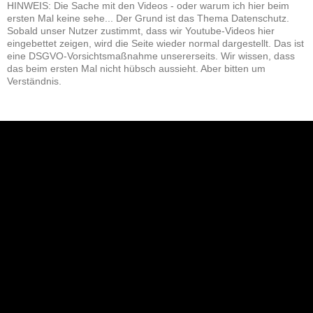
HINWEIS: Die Sache mit den Videos - oder warum ich hier beim
ersten Mal keine sehe... Der Grund ist das Thema Datenschutz.
Sobald unser Nutzer zustimmt, dass wir Youtube-Videos hier
eingebettet zeigen, wird die Seite wieder normal dargestellt. Das ist
eine DSGVO-Vorsichtsmaßnahme unsererseits. Wir wissen, dass
das beim ersten Mal nicht hübsch aussieht. Aber bitten um
Verständnis.
NEU: Der Digisaurier-Newsletter