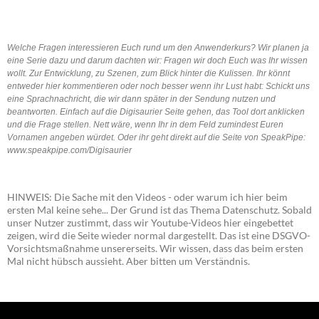
Welche Fragen interessieren Euch rund um den Anwenderkurs? Wir planen ja
eine Serie dazu und darum dachten wir: Fragen wir doch Euch was Ihr wissen
wollt. Zur Entwicklung, zu Szenen, zum Blick hinter die Kulissen. Ihr könnt
entweder hier kommentieren oder noch besser wenn ihr Lust habt: Schickt uns
eine Sprachnachricht, die wir dann später in der Sendung nutzen und
beantworten. Einfach auf die Digisaurier Seite gehen, das Tool dort anklicken
und die Frage stellen. Nett wäre, wenn Ihr in dem Feld zumindest Euren
Vornamen angeben würdet. Oder ihr geht direkt auf die Seite von SpeakPipe:
www.speakpipe.com/Digisaurier
HINWEIS: Die Sache mit den Videos - oder warum ich hier beim
ersten Mal keine sehe... Der Grund ist das Thema Datenschutz. Sobald
unser Nutzer zustimmt, dass wir Youtube-Videos hier eingebettet
zeigen, wird die Seite wieder normal dargestellt. Das ist eine DSGVO-
Vorsichtsmaßnahme unsererseits. Wir wissen, dass das beim ersten
Mal nicht hübsch aussieht. Aber bitten um Verständnis.