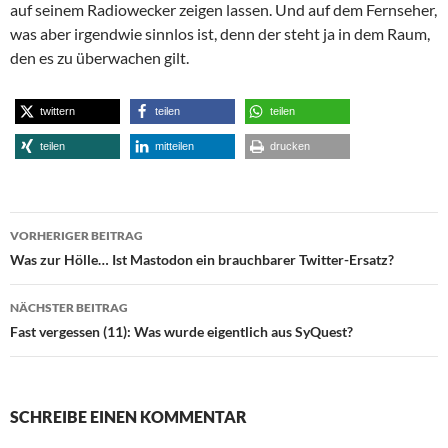
auf seinem Radiowecker zeigen lassen. Und auf dem Fernseher,
was aber irgendwie sinnlos ist, denn der steht ja in dem Raum,
den es zu überwachen gilt.
twittern
teilen
teilen
teilen
mitteilen
drucken
Beitragsnavigation
VORHERIGER BEITRAG
Was zur Hölle… Ist Mastodon ein brauchbarer Twitter-Ersatz?
NÄCHSTER BEITRAG
Fast vergessen (11): Was wurde eigentlich aus SyQuest?
SCHREIBE EINEN KOMMENTAR