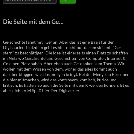
Die Seite mit dem Ge…
Ge-schichte fängt mit "Ge" an. Aber das ist eine Basis für den
Digisaurier. Trotzdem geht es hier nicht nur darum sich mit "Ge-
stern" zu beschäftigen. Die Idee ist einerseits einen Platz zu schaffen
im Netz wo Geschichte und Geschichten von Computer, Internet &
Co einen Platz haben. Aber eben auch Ge-danken zum Thema. Wir
wollen mit dem Wissen von dem, woher das alles kommt auch
darüber bloggen, was das morgen bringt. Bei der Menge an Personen
die hier mitmachen, wird das kontrovers, komisch, kurios und
kritisch. Es hatte also auch die Seite mit dem K werden können. Ist es
aber nicht. Viel Spaß hier Der Digisaurier