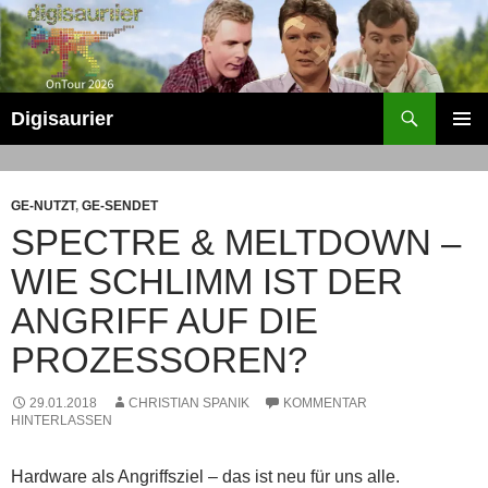
Zum
Inhalt
springen
Suchen
Digisaurier
PRIMÄR
MENÜ
GE-NUTZT
,
GE-SENDET
SPECTRE & MELTDOWN –
WIE SCHLIMM IST DER
ANGRIFF AUF DIE
PROZESSOREN?
29.01.2018
CHRISTIAN SPANIK
KOMMENTAR
HINTERLASSEN
Hardware als Angriffsziel – das ist neu für uns alle.