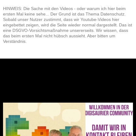
HINWEIS: Die Sache mit den Videos - oder warum ich hier beim
ersten Mal keine sehe... Der Grund ist das Thema Datenschutz.
Sobald unser Nutzer zustimmt, dass wir Youtube-Videos hier
eingebettet zeigen, wird die Seite wieder normal dargestellt. Das ist
eine DSGVO-Vorsichtsmaßnahme unsererseits. Wir wissen, dass
das beim ersten Mal nicht hübsch aussieht. Aber bitten um
Verständnis.
NEU: Der Digisaurier-Newsletter