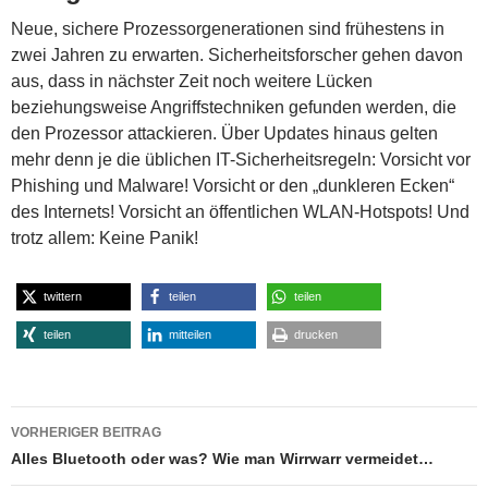
Neue, sichere Prozessorgenerationen sind frühestens in
zwei Jahren zu erwarten. Sicherheitsforscher gehen davon
aus, dass in nächster Zeit noch weitere Lücken
beziehungsweise Angriffstechniken gefunden werden, die
den Prozessor attackieren. Über Updates hinaus gelten
mehr denn je die üblichen IT-Sicherheitsregeln: Vorsicht vor
Phishing und Malware! Vorsicht or den „dunkleren Ecken“
des Internets! Vorsicht an öffentlichen WLAN-Hotspots! Und
trotz allem: Keine Panik!
twittern
teilen
teilen
teilen
mitteilen
drucken
Beitragsnavigation
VORHERIGER BEITRAG
Alles Bluetooth oder was? Wie man Wirrwarr vermeidet…