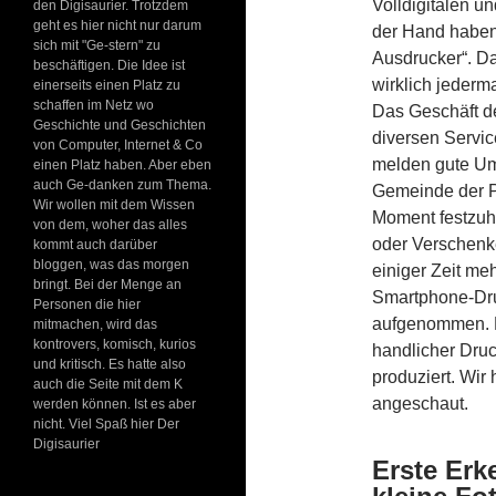
Volldigitalen u
den Digisaurier. Trotzdem
geht es hier nicht nur darum
der Hand haben 
sich mit "Ge-stern" zu
Ausdrucker“. Das
beschäftigen. Die Idee ist
wirklich jederm
einerseits einen Platz zu
schaffen im Netz wo
Das Geschäft d
Geschichte und Geschichten
diversen Servic
von Computer, Internet & Co
melden gute Ums
einen Platz haben. Aber eben
auch Ge-danken zum Thema.
Gemeinde der P
Wir wollen mit dem Wissen
Moment festzuh
von dem, woher das alles
oder Verschenk
kommt auch darüber
bloggen, was das morgen
einiger Zeit me
bringt. Bei der Menge an
Smartphone-Druc
Personen die hier
aufgenommen. D
mitmachen, wird das
kontrovers, komisch, kurios
handlicher Druc
und kritisch. Es hatte also
produziert. Wir
auch die Seite mit dem K
angeschaut.
werden können. Ist es aber
nicht. Viel Spaß hier Der
Digisaurier
Erste Erk