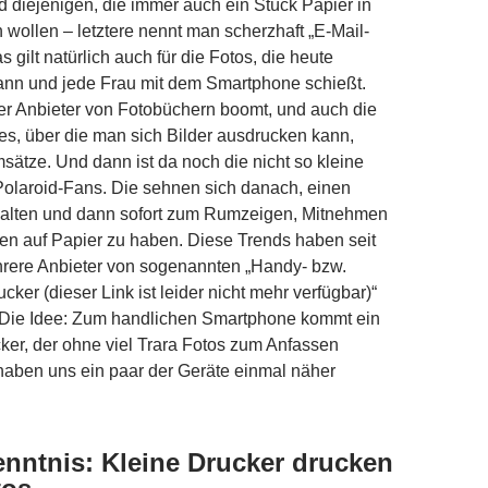
nd diejenigen, die immer auch ein Stück Papier in
wollen – letztere nennt man scherzhaft „E-Mail-
 gilt natürlich auch für die Fotos, die heute
ann und jede Frau mit dem Smartphone schießt.
er Anbieter von Fotobüchern boomt, und auch die
es, über die man sich Bilder ausdrucken kann,
ätze. Und dann ist da noch die nicht so kleine
olaroid-Fans. Die sehnen sich danach, einen
alten und dann sofort zum Rumzeigen, Mitnehmen
en auf Papier zu haben. Diese Trends haben seit
hrere Anbieter von sogenannten „Handy- bzw.
ker (dieser Link ist leider nicht mehr verfügbar)“
ie Idee: Zum handlichen Smartphone kommt ein
ker, der ohne viel Trara Fotos zum Anfassen
 haben uns ein paar der Geräte einmal näher
enntnis: Kleine Drucker drucken