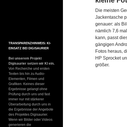
kleine Fo
Die meisten Ger
Jackentasche pa
genauer: als Bil
nämlich 7,6 mal
kann, passt die
TRANSPARENZHINWEIS: KI-
gängigen Andro
EINSATZ BEI DIGISAURIER
Fotos heraus, d
HP Sprocket und
Bei unserem Projekt
Digisaurier setzen wir KI ein.
größer.
Von Recherche und ersten
Texten bis hin zu Audio-
Elementen, Filmen und
Grafiken. Keines dieser
Ergebnisse gelangt ohne
Prüfung durch uns und fast
immer nur mit stärkerer
Überarbeitung durch uns in
die Ergebnisse der Angebote
des Projektes Digisaurier.
Wenn wir Bilder oder Videos
generieren die