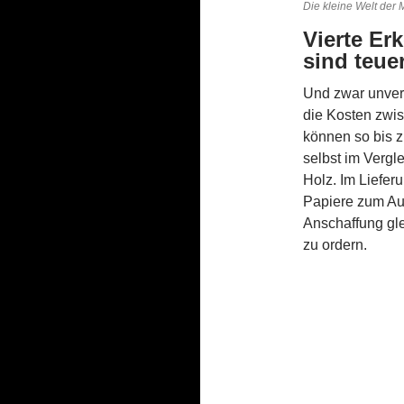
Die kleine Welt der 
Vierte Er
sind teuer
Und zwar unver
die Kosten zwis
können so bis z
selbst im Vergl
Holz. Im Liefer
Papiere zum Aus
Anschaffung gl
zu ordern.