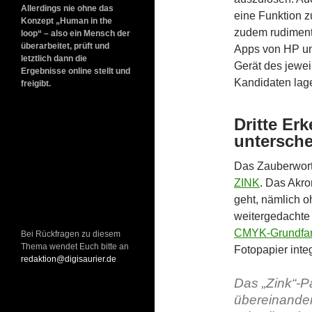
Allerdings nie ohne das
eine Funktion z
Konzept „Human in the
zudem rudimentä
loop“ – also ein Mensch der
überarbeitet, prüft und
Apps von HP und
letztlich dann die
Gerät des jewei
Ergebnisse online stellt und
Kandidaten lage
freigibt.
Dritte Er
untersche
Das Zauberwort 
ZINK
. Das Akro
geht, nämlich o
weitergedachte 
CMYK-Grundfa
Bei Rückfragen zu diesem
Thema wendet Euch bitte an
Fotopapier integ
redaktion@digisaurier.de
Das „Zink“-P
übereinande