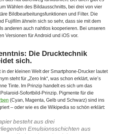
um Wählen des Bildausschnitts, bei drei von vier
re Bildbearbeitungsfunktionen und Filter. Die
 Fujifilm ähneln sich so sehr, dass sie mit dem
ls anderen auch nahtlos kooperieren. Bei unseren
n Versionen für Android und iOS vor.
kenntnis: Die Drucktechnik
idet sich.
in der kleinen Welt der Smartphone-Drucker lautet
nym steht für „Zero Ink“, was schon erklärt, wie’s
hne Tinte. Im Prinzip handelt es sich um das
Polaroid-Sofortbild-Prinzip. Pigmente für die
rben
(Cyan, Magenta, Gelb und Schwarz) sind ins
riert – oder wie es die Wikipedia so schön erklärt:
apier besteht aus drei
rliegenden Emulsionsschichten aus