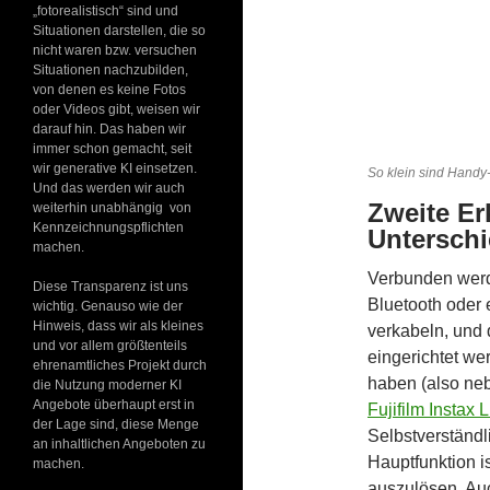
„fotorealistisch“ sind und
Situationen darstellen, die so
nicht waren bzw. versuchen
Situationen nachzubilden,
von denen es keine Fotos
oder Videos gibt, weisen wir
darauf hin. Das haben wir
immer schon gemacht, seit
wir generative KI einsetzen.
So klein sind Handy-
Und das werden wir auch
Zweite Er
weiterhin unabhängig von
Kennzeichnungspflichten
Unterschi
machen.
Verbunden werd
Diese Transparenz ist uns
Bluetooth oder 
wichtig. Genauso wie der
Hinweis, dass wir als kleines
verkabeln, und
und vor allem größtenteils
eingerichtet wer
ehrenamtliches Projekt durch
haben (also ne
die Nutzung moderner KI
Angebote überhaupt erst in
Fujifilm Instax 
der Lage sind, diese Menge
Selbstverständl
an inhaltlichen Angeboten zu
Hauptfunktion i
machen.
auszulösen. Auc