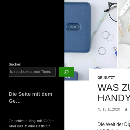
Newsletter
Suchen
GE-NUTZT
WAS Z
Die Seite mit dem
HANDY
Ge…
18.11.2020
Ge-schichte fängt mit "Ge" an.
Die Welt der Dig
Aber das ist eine Basis für