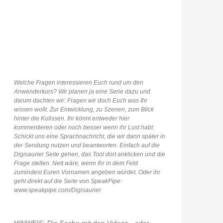
Welche Fragen interessieren Euch rund um den
Anwenderkurs? Wir planen ja eine Serie dazu und
darum dachten wir: Fragen wir doch Euch was Ihr
wissen wollt. Zur Entwicklung, zu Szenen, zum Blick
hinter die Kulissen. Ihr könnt entweder hier
kommentieren oder noch besser wenn ihr Lust habt:
Schickt uns eine Sprachnachricht, die wir dann später in
der Sendung nutzen und beantworten. Einfach auf die
Digisaurier Seite gehen, das Tool dort anklicken und die
Frage stellen. Nett wäre, wenn Ihr in dem Feld
zumindest Euren Vornamen angeben würdet. Oder ihr
geht direkt auf die Seite von SpeakPipe:
www.speakpipe.com/Digisaurier
HINWEIS: Die Sache mit den Videos - oder