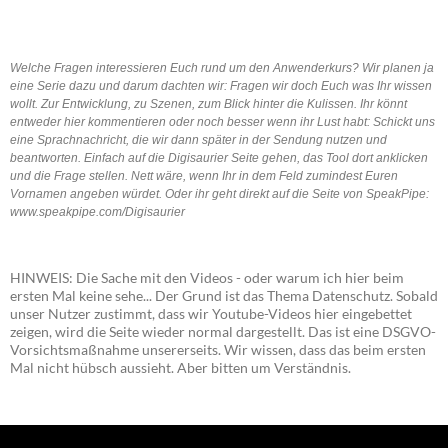
Welche Fragen interessieren Euch rund um den Anwenderkurs? Wir planen ja
eine Serie dazu und darum dachten wir: Fragen wir doch Euch was Ihr wissen
wollt. Zur Entwicklung, zu Szenen, zum Blick hinter die Kulissen. Ihr könnt
entweder hier kommentieren oder noch besser wenn ihr Lust habt: Schickt uns
eine Sprachnachricht, die wir dann später in der Sendung nutzen und
beantworten. Einfach auf die Digisaurier Seite gehen, das Tool dort anklicken
und die Frage stellen. Nett wäre, wenn Ihr in dem Feld zumindest Euren
Vornamen angeben würdet. Oder ihr geht direkt auf die Seite von SpeakPipe:
www.speakpipe.com/Digisaurier
HINWEIS: Die Sache mit den Videos - oder warum ich hier beim
ersten Mal keine sehe... Der Grund ist das Thema Datenschutz. Sobald
unser Nutzer zustimmt, dass wir Youtube-Videos hier eingebettet
zeigen, wird die Seite wieder normal dargestellt. Das ist eine DSGVO-
Vorsichtsmaßnahme unsererseits. Wir wissen, dass das beim ersten
Mal nicht hübsch aussieht. Aber bitten um Verständnis.