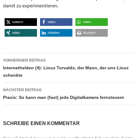
damit zu experimentieren.
twittern
teilen
teilen
teilen
mitteilen
drucken
Beitragsnavigation
VORHERIGER BEITRAG
Internethelden (4): Linus Torvalds, der Mann, der uns Linux
schenkte
NÄCHSTER BEITRAG
Praxis: So kann man (fast) jede Digitalkamera fernsteuern
SCHREIBE EINEN KOMMENTAR