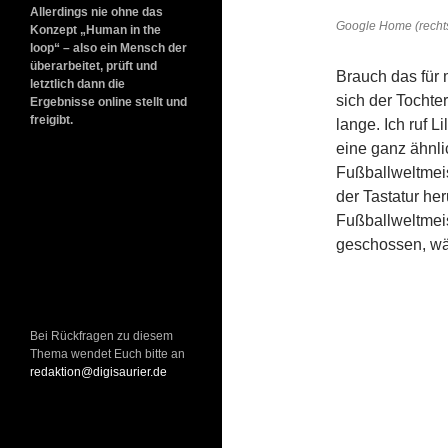
Allerdings nie ohne das
Google Home (rechts
Konzept „Human in the
loop“ – also ein Mensch der
überarbeitet, prüft und
Brauch das für 
letztlich dann die
sich der Tochte
Ergebnisse online stellt und
freigibt.
lange. Ich ruf L
eine ganz ähnli
Fußballweltmei
der Tastatur her
Fußballweltmeis
geschossen, wä
Bei Rückfragen zu diesem
Thema wendet Euch bitte an
redaktion@digisaurier.de