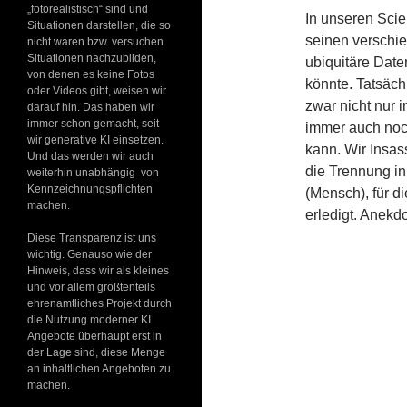
„fotorealistisch“ sind und
In unseren Scie
Situationen darstellen, die so
seinen verschi
nicht waren bzw. versuchen
Situationen nachzubilden,
ubiquitäre Date
von denen es keine Fotos
könnte. Tatsächl
oder Videos gibt, weisen wir
zwar nicht nur 
darauf hin. Das haben wir
immer schon gemacht, seit
immer auch noch
wir generative KI einsetzen.
kann. Wir Insa
Und das werden wir auch
die Trennung in
weiterhin unabhängig von
Kennzeichnungspflichten
(Mensch), für d
machen.
erledigt. Anekdo
Diese Transparenz ist uns
wichtig. Genauso wie der
Hinweis, dass wir als kleines
und vor allem größtenteils
ehrenamtliches Projekt durch
die Nutzung moderner KI
Angebote überhaupt erst in
der Lage sind, diese Menge
an inhaltlichen Angeboten zu
machen.