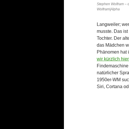
Stephen Wolfram – 
Wolfram|Alpha
Langweiler; wer
musste. Das ist
Tochter. Der al
das Mädchen we
Phänomen hat ü
wir kürzlich hie
Findemaschine 
natürlicher Spr
1950er-WM such
Siri, Cortana o