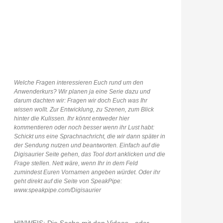
Welche Fragen interessieren Euch rund um den
Anwenderkurs? Wir planen ja eine Serie dazu und
darum dachten wir: Fragen wir doch Euch was Ihr
wissen wollt. Zur Entwicklung, zu Szenen, zum Blick
hinter die Kulissen. Ihr könnt entweder hier
kommentieren oder noch besser wenn ihr Lust habt:
Schickt uns eine Sprachnachricht, die wir dann später in
der Sendung nutzen und beantworten. Einfach auf die
Digisaurier Seite gehen, das Tool dort anklicken und die
Frage stellen. Nett wäre, wenn Ihr in dem Feld
zumindest Euren Vornamen angeben würdet. Oder ihr
geht direkt auf die Seite von SpeakPipe:
www.speakpipe.com/Digisaurier
HINWEIS: Die Sache mit den Videos - oder