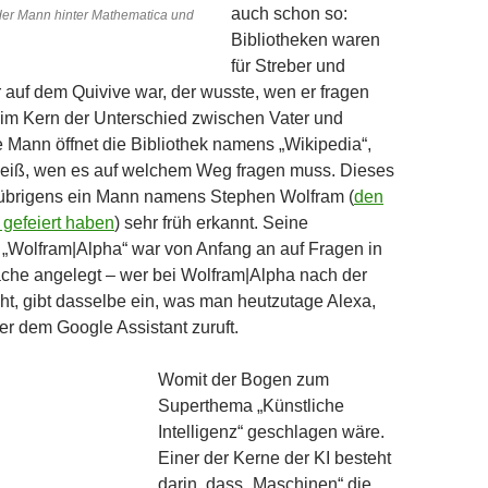
auch schon so:
der Mann hinter Mathematica und
Bibliotheken waren
für Streber und
 auf dem Quivive war, der wusste, wen er fragen
 im Kern der Unterschied zwischen Vater und
te Mann öffnet die Bibliothek namens „Wikipedia“,
iß, wen es auf welchem Weg fragen muss. Dieses
brigens ein Mann namens Stephen Wolfram (
den
r gefeiert haben
) sehr früh erkannt. Seine
„Wolfram|Alpha“ war von Anfang an auf Fragen in
ache angelegt – wer bei Wolfram|Alpha nach der
t, gibt dasselbe ein, was man heutzutage Alexa,
der dem Google Assistant zuruft.
Womit der Bogen zum
Superthema „Künstliche
Intelligenz“ geschlagen wäre.
Einer der Kerne der KI besteht
darin, dass „Maschinen“ die