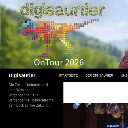
Zum
Inhalt
springen
Suchen
Digisaurier
STARTSEITE
DER DIGISAURIER
UNS
Die Zukunft betrachtet mit
dem Wissen der
Vergangenheit. Die
Vergangenheit betrachtet mit
dem Blick auf die Zukunft…
NEU: Der
Digisaurier-