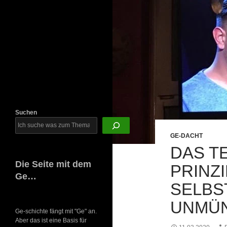
Newsletter
Suchen
GE-DACHT
DAS T
Die Seite mit dem
PRINZI
Ge…
SELBS
UNMÜN
Ge-schichte fängt mit "Ge" an.
Aber das ist eine Basis für