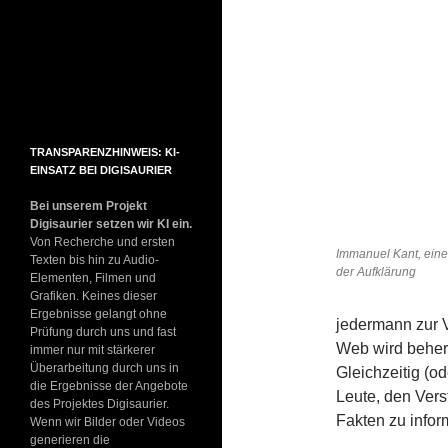
TRANSPARENZHINWEIS: KI-
EINSATZ BEI DIGISAURIER
Bei unserem Projekt
Digisaurier setzen wir KI ein.
Von Recherche und ersten
Immanuel Kant, eine
Texten bis hin zu Audio-
der Aufklärung
Elementen, Filmen und
Grafiken. Keines dieser
Ergebnisse gelangt ohne
jedermann zur 
Prüfung durch uns und fast
Web wird beher
immer nur mit stärkerer
Überarbeitung durch uns in
Gleichzeitig (o
die Ergebnisse der Angebote
Leute, den Vers
des Projektes Digisaurier.
Fakten zu inform
Wenn wir Bilder oder Videos
generieren die