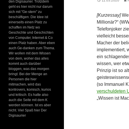
11.03.2020
den Digisaurier. Trotzdem
geht es hier nicht nur darum
sich mit "Ge-stern" zu
[Kurzessay]
Wen
beschäftigen. Die Idee ist
Millionär?“ (WW
einerseits einen Platz zu
schaffen im Netz wo
Telefonjoker zi
Geschichte und Geschichten
vielleicht bess
von Computer, Internet & Co
Macher der bel
einen Platz haben. Aber eben
auch Ge-danken zum Thema.
implementiert,
Wir wollen mit dem Wissen
ein schlagendes
von dem, woher das alles
wissen, wer etw
kommt auch darüber
bloggen, was das morgen
Prinzip ist so a
bringt. Bei der Menge an
geisteswissensc
Personen die hier
(so Immanuel K
mitmachen, wird das
kontrovers, komisch, kurios
verschuldeten 
und kritisch. Es hatte also
„Wissen ist Mac
auch die Seite mit dem K
werden können. Ist es aber
nicht. Viel Spaß hier Der
Digisaurier