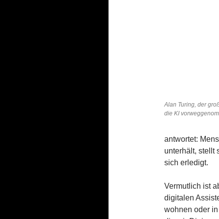
Alan Turing, der gro
die KI vorweggeno
antwortet: Mens
unterhält, stell
sich erledigt.
Vermutlich ist 
digitalen Assis
wohnen oder in 