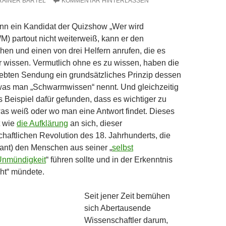
RAINER BARTEL
KOMMENTAR HINTERLASSEN
n ein Kandidat der Quizshow „Wer wird
M) partout nicht weiterweiß, kann er den
ehen und einen von drei Helfern anrufen, die es
er wissen. Vermutlich ohne es zu wissen, haben die
iebten Sendung ein grundsätzliches Prinzip dessen
 was man „Schwarmwissen“ nennt. Und gleichzeitig
 Beispiel dafür gefunden, dass es wichtiger zu
as weiß oder wo man eine Antwort findet. Dieses
lt wie
die Aufklärung
an sich, dieser
haftlichen Revolution des 18. Jahrhunderts, die
ant) den Menschen aus seiner „
selbst
Unmündigkeit
“ führen sollte und in der Erkenntnis
ht“ mündete.
Seit jener Zeit bemühen
sich Abertausende
Wissenschaftler darum,