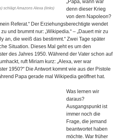
„Papa, wann war
) schlägt Amazons Alexa (links)
denn dieser Krieg
von dem Napoleon?
mein Referat.“ Der Erziehungsberechtigte wendet
r zu und brummt nur: „Wikipedia.“ – „Dauert mir zu
illy an, die weiß das bestimmt.“ Zwei Tage später
che Situation. Dieses Mal geht es um den
ster des Jahres 1950. Während der Vater schon auf
umhackt, ruft Miriam kurz: „Alexa, wer war
ter 1950?“ Die Antwort kommt wie aus der Pistole
hrend Papa gerade mal Wikipedia geöffnet hat.
Was lernen wir
daraus?
Ausgangspunkt ist
immer noch die
Frage, die jemand
beantwortet haben
möchte. War früher