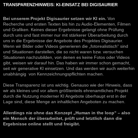
TRANSPARENZHINWEIS: KI-EINSATZ BEI DIGISAURIER
Bei unserem Projekt Digisaurier setzen wir KI ein.
Von
Recherche und ersten Texten bis hin zu Audio-Elementen, Filmen
und Grafiken. Keines dieser Ergebnisse gelangt ohne Prüfung
durch uns und fast immer nur mit stärkerer Überarbeitung durch
uns in die Ergebnisse der Angebote des Projektes Digisaurier.
Wenn wir Bilder oder Videos generieren die „fotorealistisch“ sind
und Situationen darstellen, die so nicht waren bzw. versuchen
Situationen nachzubilden, von denen es keine Fotos oder Videos
gibt, weisen wir darauf hin. Das haben wir immer schon gemacht,
seit wir generative KI einsetzen. Und das werden wir auch weiterhin
unabhängig von Kennzeichnungspflichten machen.
Diese Transparenz ist uns wichtig. Genauso wie der Hinweis, dass
wir als kleines und vor allem größtenteils ehrenamtliches Projekt
durch die Nutzung moderner KI Angebote überhaupt erst in der
Lage sind, diese Menge an inhaltlichen Angeboten zu machen.
Allerdings nie ohne das Konzept „Human in the loop“ – also
ein Mensch der überarbeitet, prüft und letztlich dann die
Ergebnisse online stellt und freigibt.