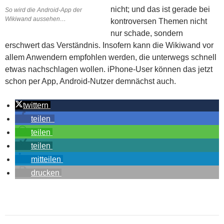
nicht; und das ist gerade bei
So wird die Android-App der
Wikiwand aussehen…
kontroversen Themen nicht
nur schade, sondern
erschwert das Verständnis. Insofern kann die Wikiwand vor
allem Anwendern empfohlen werden, die unterwegs schnell
etwas nachschlagen wollen. iPhone-User können das jetzt
schon per App, Android-Nutzer demnächst auch.
twittern
teilen
teilen
teilen
mitteilen
drucken
Beitragsnavigation