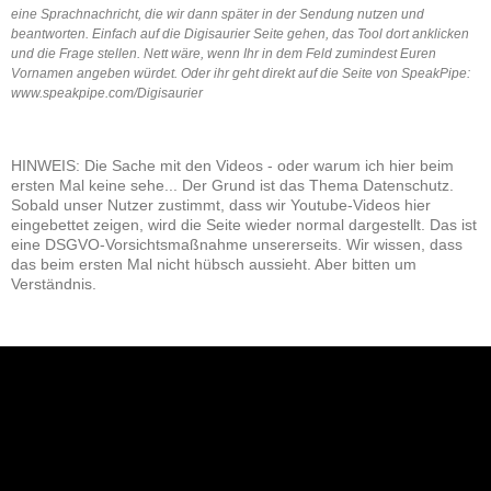
eine Sprachnachricht, die wir dann später in der Sendung nutzen und
beantworten. Einfach auf die Digisaurier Seite gehen, das Tool dort anklicken
und die Frage stellen. Nett wäre, wenn Ihr in dem Feld zumindest Euren
Vornamen angeben würdet. Oder ihr geht direkt auf die Seite von SpeakPipe:
www.speakpipe.com/Digisaurier
HINWEIS: Die Sache mit den Videos - oder warum ich hier beim
ersten Mal keine sehe... Der Grund ist das Thema Datenschutz.
Sobald unser Nutzer zustimmt, dass wir Youtube-Videos hier
eingebettet zeigen, wird die Seite wieder normal dargestellt. Das ist
eine DSGVO-Vorsichtsmaßnahme unsererseits. Wir wissen, dass
das beim ersten Mal nicht hübsch aussieht. Aber bitten um
Verständnis.
NEU: Der Digisaurier-Newsletter