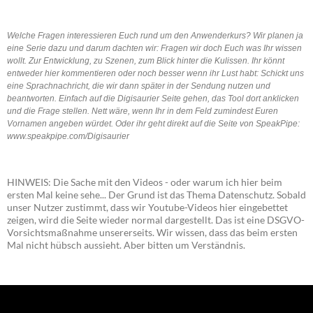
Welche Fragen interessieren Euch rund um den Anwenderkurs? Wir planen ja
eine Serie dazu und darum dachten wir: Fragen wir doch Euch was Ihr wissen
wollt. Zur Entwicklung, zu Szenen, zum Blick hinter die Kulissen. Ihr könnt
entweder hier kommentieren oder noch besser wenn ihr Lust habt: Schickt uns
eine Sprachnachricht, die wir dann später in der Sendung nutzen und
beantworten. Einfach auf die Digisaurier Seite gehen, das Tool dort anklicken
und die Frage stellen. Nett wäre, wenn Ihr in dem Feld zumindest Euren
Vornamen angeben würdet. Oder ihr geht direkt auf die Seite von SpeakPipe:
www.speakpipe.com/Digisaurier
HINWEIS: Die Sache mit den Videos - oder warum ich hier beim
ersten Mal keine sehe... Der Grund ist das Thema Datenschutz. Sobald
unser Nutzer zustimmt, dass wir Youtube-Videos hier eingebettet
zeigen, wird die Seite wieder normal dargestellt. Das ist eine DSGVO-
Vorsichtsmaßnahme unsererseits. Wir wissen, dass das beim ersten
Mal nicht hübsch aussieht. Aber bitten um Verständnis.