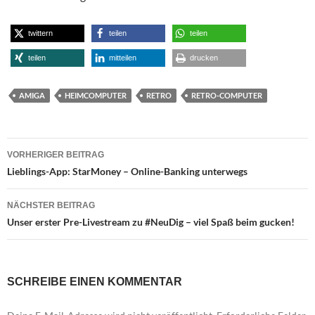
twittern
teilen
teilen
teilen
mitteilen
drucken
AMIGA
HEIMCOMPUTER
RETRO
RETRO-COMPUTER
Beitragsnavigation
VORHERIGER BEITRAG
Lieblings-App: StarMoney – Online-Banking unterwegs
NÄCHSTER BEITRAG
Unser erster Pre-Livestream zu #NeuDig – viel Spaß beim gucken!
SCHREIBE EINEN KOMMENTAR