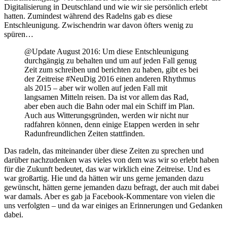
Digitalisierung in Deutschland und wie wir sie persönlich erlebt
hatten. Zumindest während des Radelns gab es diese
Entschleunigung. Zwischendrin war davon öfters wenig zu
spüren…
@Update August 2016: Um diese Entschleunigung
durchgängig zu behalten und um auf jeden Fall genug
Zeit zum schreiben und berichten zu haben, gibt es bei
der Zeitreise #NeuDig 2016 einen anderen Rhythmus
als 2015 – aber wir wollen auf jeden Fall mit
langsamen Mitteln reisen. Da ist vor allem das Rad,
aber eben auch die Bahn oder mal ein Schiff im Plan.
Auch aus Witterungsgründen, werden wir nicht nur
radfahren können, denn einige Etappen werden in sehr
Radunfreundlichen Zeiten stattfinden.
Das radeln, das miteinander über diese Zeiten zu sprechen und
darüber nachzudenken was vieles von dem was wir so erlebt haben
für die Zukunft bedeutet, das war wirklich eine Zeitreise. Und es
war großartig. Hie und da hätten wir uns gerne jemanden dazu
gewünscht, hätten gerne jemanden dazu befragt, der auch mit dabei
war damals. Aber es gab ja Facebook-Kommentare von vielen die
uns verfolgten – und da war einiges an Erinnerungen und Gedanken
dabei.