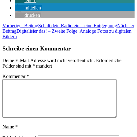
teilen
mitteilen
drucken
Beitragsnavigation
Vorheriger Beitrag
Schalt dein Radio ein – eine Entgegnung
Nächster
Beitrag
Digitalisier das! – Zweite Folge: Analoge Fotos zu digitalen
Bildern
Schreibe einen Kommentar
Deine E-Mail-Adresse wird nicht veröffentlicht.
Erforderliche
Felder sind mit
*
markiert
Kommentar
*
Name
*