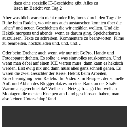
dazu eine spezielle IT-Geschichte gibt. Alles zu
lesen im Bericht von Tag 2
Aber was blieb war ein nicht runder Rhythmus durch den Tag: die
Ruhe beim Radeln, wo wir uns auch austauschen konnten über die
„alten“ und neuen Geschichten die wir erzählen wollten. Und die
Hektik morgens und abends, wenn es darum ging, Speicherkarten
auszulesen, Texte zu schreiben, Kommentare zu beantworten, Filme
zu bearbeiten, hochzuladen und, und, und…
Oder beim Drehen: auch wenn wir nur mit GoPro, Handy und
Fotoapparat drehten. Es sollte ja was sinnvolles rauskommen. Und
wenn man dabei auf einen ICE warten muss, dann kann es hektisch
werden. Erst ewig nix und dann muss alles ganz schnell gehen. Es
waren die zwei Gesichter der Reise: Hektik beim Arbeiten,
Entschleunigung beim Radeln. Im Video zum Beispiel: der schnelle
Auf- und Abbau des Bloggerplatzes an einer Bank an der Straße.
Warum ausgerechnet da? Weil es da Netz gab… ;-) Und weil an
Montagen die meisten Kneipen am Land geschlossen haben, man
also keinen Unterschlupf fand.